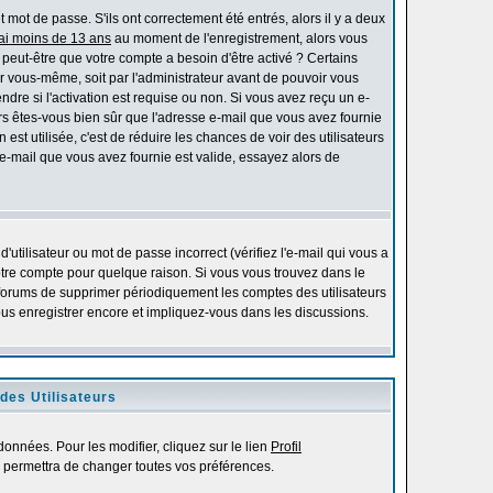
mot de passe. S'ils ont correctement été entrés, alors il y a deux
'ai moins de 13 ans
au moment de l'enregistrement, alors vous
s peut-être que votre compte a besoin d'être activé ? Certains
r vous-même, soit par l'administrateur avant de pouvoir vous
re si l'activation est requise ou non. Si vous avez reçu un e-
alors êtes-vous bien sûr que l'adresse e-mail que vous avez fournie
 est utilisée, c'est de réduire les chances de voir des utilisateurs
-mail que vous avez fournie est valide, essayez alors de
utilisateur ou mot de passe incorrect (vérifiez l'e-mail qui vous a
otre compte pour quelque raison. Si vous vous trouvez dans le
es forums de supprimer périodiquement les comptes des utilisateurs
vous enregistrer encore et impliquez-vous dans les discussions.
des Utilisateurs
onnées. Pour les modifier, cliquez sur le lien
Profil
 permettra de changer toutes vos préférences.