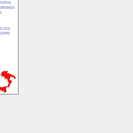
Membres
tilisateurs
er
er pour
essages