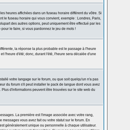
les heures affichées dans un fuseau horaire différent du vôtre. Si
ant le fuseau horaire qui vous convient, exemple : Londres, Paris,
lupart des autres options, peut uniquement être effectué par les
e pour le faire, si vous pardonnez le jeu de mots !
différente, la réponse la plus probable est le passage à l'heure
t l'heure d'été; donc, durant l'été, l'heure sera décalée d'une
nstallé votre langage sur le forum, ou que soit quelqu'un n'a pas
ur du forum s'il peut installer le pack de langue dont vous avez
n. Plus d'informations peuvent être trouvées sur le site web du
 messages. La première est l'image associée avec votre rang,
 messages vous avez fait ou votre statut sur le forum. En
est généralement unique ou personnelle à chaque utilisateur.