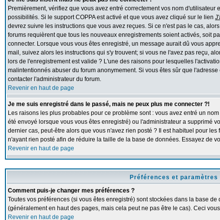
Premièrement, vérifiez que vous avez entré correctement vos nom d'utilisateur et 
possibilités. Si le support COPPA est activé et que vous avez cliqué sur le lien
J
devrez suivre les instructions que vous avez reçues. Si ce n'est pas le cas, alor
forums requièrent que tous les nouveaux enregistrements soient activés, soit pa
connecter. Lorsque vous vous êtes enregistré, un message aurait dû vous apprend
mail, suivez alors les instructions qui s'y trouvent; si vous ne l'avez pas reçu, 
lors de l'enregistrement est valide ? L'une des raisons pour lesquelles l'activation
malintentionnés abuser du forum anonymement. Si vous êtes sûr que l'adresse e
contacter l'administrateur du forum.
Revenir en haut de page
Je me suis enregistré dans le passé, mais ne peux plus me connecter ?!
Les raisons les plus probables pour ce problème sont : vous avez entré un nom d'
été envoyé lorsque vous vous êtes enregistré) ou l'administrateur a supprimé v
dernier cas, peut-être alors que vous n'avez rien posté ? Il est habituel pour l
n'ayant rien posté afin de réduire la taille de la base de données. Essayez de 
Revenir en haut de page
Préférences et paramètres 
Comment puis-je changer mes préférences ?
Toutes vos préférences (si vous êtes enregistré) sont stockées dans la base de d
(généralement en haut des pages, mais cela peut ne pas être le cas). Ceci vous
Revenir en haut de page