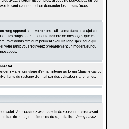
ont les avatars seront disponibles. Si vous ne pouvez pas utiliser
ouvez le contacter pour lui en demander les raisons (nous
'un rang apparaît sous votre nom d'utilisateur dans les sujets de
utilisent les rangs pour indiquer le nombre de messages que vous
rateurs et administrateurs peuvent avoir un rang spécifique qui
élever votre rang; vous trouverez probablement un modérateur ou
e messages.
nnecter !
s gens via le formulaire d'e-mail intégré au forum (dans le cas où
n malveillante du système d'e-mail par des utilisateurs anonymes.
ge du sujet. Vous pourriez avoir besoin de vous enregistrer avant
r le bas de la page du forum ou du sujet (la liste
Vous pouvez