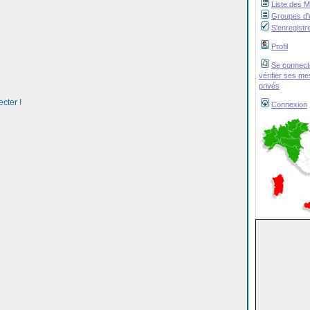
Liste des 
Groupes d'u
S'enregistr
Profil
Se connect
vérifier ses m
privés
cter !
Connexion