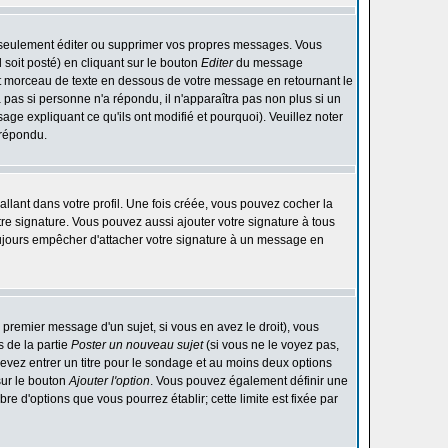
 seulement éditer ou supprimer vos propres messages. Vous
soit posté) en cliquant sur le bouton
Editer
du message
t morceau de texte en dessous de votre message en retournant le
ra pas si personne n'a répondu, il n'apparaîtra pas non plus si un
ge expliquant ce qu'ils ont modifié et pourquoi). Veuillez noter
 répondu.
lant dans votre profil. Une fois créée, vous pouvez cocher la
re signature. Vous pouvez aussi ajouter votre signature à tous
ujours empêcher d'attacher votre signature à un message en
 premier message d'un sujet, si vous en avez le droit), vous
 de la partie
Poster un nouveau sujet
(si vous ne le voyez pas,
evez entrer un titre pour le sondage et au moins deux options
sur le bouton
Ajouter l'option
. Vous pouvez également définir une
bre d'options que vous pourrez établir; cette limite est fixée par