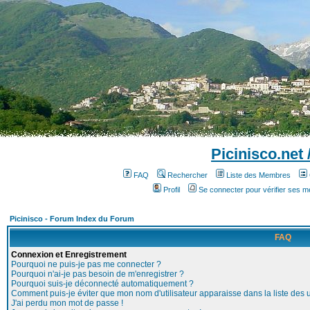
Picinisco.net
FAQ
Rechercher
Liste des Membres
Profil
Se connecter pour vérifier ses 
Picinisco - Forum Index du Forum
FAQ
Connexion et Enregistrement
Pourquoi ne puis-je pas me connecter ?
Pourquoi n'ai-je pas besoin de m'enregistrer ?
Pourquoi suis-je déconnecté automatiquement ?
Comment puis-je éviter que mon nom d'utilisateur apparaisse dans la liste des ut
J'ai perdu mon mot de passe !