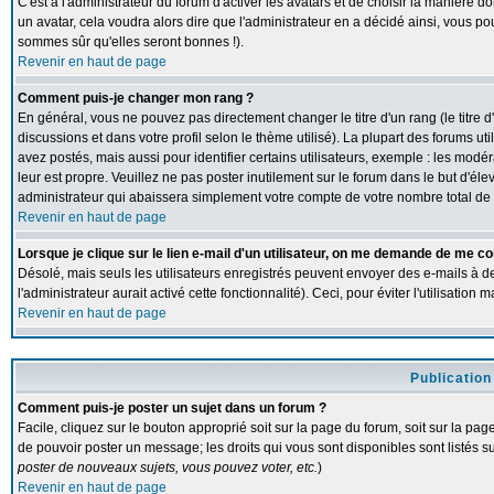
C'est à l'administrateur du forum d'activer les avatars et de choisir la manière d
un avatar, cela voudra alors dire que l'administrateur en a décidé ainsi, vous p
sommes sûr qu'elles seront bonnes !).
Revenir en haut de page
Comment puis-je changer mon rang ?
En général, vous ne pouvez pas directement changer le titre d'un rang (le titre d
discussions et dans votre profil selon le thème utilisé). La plupart des forums 
avez postés, mais aussi pour identifier certains utilisateurs, exemple : les modé
leur est propre. Veuillez ne pas poster inutilement sur le forum dans le but d'
administrateur qui abaissera simplement votre compte de votre nombre total d
Revenir en haut de page
Lorsque je clique sur le lien e-mail d'un utilisateur, on me demande de me co
Désolé, mais seuls les utilisateurs enregistrés peuvent envoyer des e-mails à de
l'administrateur aurait activé cette fonctionnalité). Ceci, pour éviter l'utilisatio
Revenir en haut de page
Publication
Comment puis-je poster un sujet dans un forum ?
Facile, cliquez sur le bouton approprié soit sur la page du forum, soit sur la pa
de pouvoir poster un message; les droits qui vous sont disponibles sont listés su
poster de nouveaux sujets, vous pouvez voter, etc.
)
Revenir en haut de page