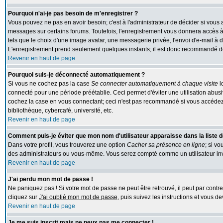
Pourquoi n'ai-je pas besoin de m'enregistrer ?
Vous pouvez ne pas en avoir besoin; c'est à l'administrateur de décider si vous
messages sur certains forums. Toutefois, l'enregistrement vous donnera accès à 
tels que le choix d'une image avatar, une messagerie privée, l'envoi d'e-mail à des
L'enregistrement prend seulement quelques instants; il est donc recommandé de 
Revenir en haut de page
Pourquoi suis-je déconnecté automatiquement ?
Si vous ne cochez pas la case
Se connecter automatiquement à chaque visite
l
connecté pour une période préétablie. Ceci permet d'éviter une utilisation abus
cochez la case en vous connectant; ceci n'est pas recommandé si vous accédez 
bibliothèque, cybercafé, université, etc.
Revenir en haut de page
Comment puis-je éviter que mon nom d'utilisateur apparaisse dans la liste de
Dans votre profil, vous trouverez une option
Cacher sa présence en ligne
; si v
des administrateurs ou vous-même. Vous serez compté comme un utilisateur inv
Revenir en haut de page
J'ai perdu mon mot de passe !
Ne paniquez pas ! Si votre mot de passe ne peut être retrouvé, il peut par contre 
cliquez sur
J'ai oublié mon mot de passe
, puis suivez les instructions et vous 
Revenir en haut de page
Je me suis inscrit mais ne peux pas me connecter !