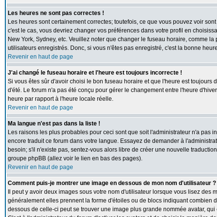
Les heures ne sont pas correctes !
Les heures sont certainement correctes; toutefois, ce que vous pouvez voir sont 
c'est le cas, vous devriez changer vos préférences dans votre profil en choisiss
New York, Sydney, etc. Veuillez noter que changer le fuseau horaire, comme la p
utilisateurs enregistrés. Donc, si vous n'êtes pas enregistré, c'est la bonne heur
Revenir en haut de page
J'ai changé le fuseau horaire et l'heure est toujours incorrecte !
Si vous êtes sûr d'avoir choisi le bon fuseau horaire et que l'heure est toujours 
d'été. Le forum n'a pas été conçu pour gérer le changement entre l'heure d'hiver e
heure par rapport à l'heure locale réelle.
Revenir en haut de page
Ma langue n'est pas dans la liste !
Les raisons les plus probables pour ceci sont que soit l'administrateur n'a pas i
encore traduit ce forum dans votre langue. Essayez de demander à l'administrate
besoin; s'il n'existe pas, sentez-vous alors libre de créer une nouvelle traductio
groupe phpBB (allez voir le lien en bas des pages).
Revenir en haut de page
Comment puis-je montrer une image en dessous de mon nom d'utilisateur ?
Il peut y avoir deux images sous votre nom d'utilisateur lorsque vous lisez des
généralement elles prennent la forme d'étoiles ou de blocs indiquant combien de
dessous de celle-ci peut se trouver une image plus grande nommée avatar, qui 