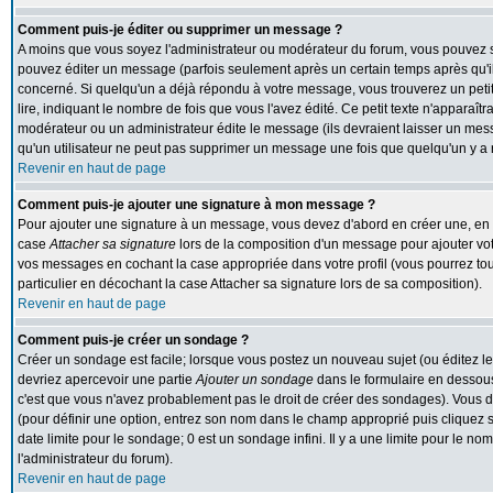
Comment puis-je éditer ou supprimer un message ?
A moins que vous soyez l'administrateur ou modérateur du forum, vous pouvez
pouvez éditer un message (parfois seulement après un certain temps après qu'il 
concerné. Si quelqu'un a déjà répondu à votre message, vous trouverez un peti
lire, indiquant le nombre de fois que vous l'avez édité. Ce petit texte n'apparaît
modérateur ou un administrateur édite le message (ils devraient laisser un messa
qu'un utilisateur ne peut pas supprimer un message une fois que quelqu'un y a
Revenir en haut de page
Comment puis-je ajouter une signature à mon message ?
Pour ajouter une signature à un message, vous devez d'abord en créer une, en al
case
Attacher sa signature
lors de la composition d'un message pour ajouter vot
vos messages en cochant la case appropriée dans votre profil (vous pourrez to
particulier en décochant la case Attacher sa signature lors de sa composition).
Revenir en haut de page
Comment puis-je créer un sondage ?
Créer un sondage est facile; lorsque vous postez un nouveau sujet (ou éditez le
devriez apercevoir une partie
Ajouter un sondage
dans le formulaire en dessous
c'est que vous n'avez probablement pas le droit de créer des sondages). Vous d
(pour définir une option, entrez son nom dans le champ approprié puis cliquez 
date limite pour le sondage; 0 est un sondage infini. Il y a une limite pour le nom
l'administrateur du forum).
Revenir en haut de page