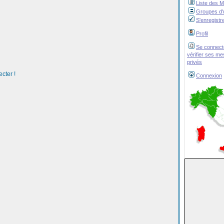
Liste des 
Groupes d'u
S'enregistr
Profil
Se connect
vérifier ses m
privés
cter !
Connexion