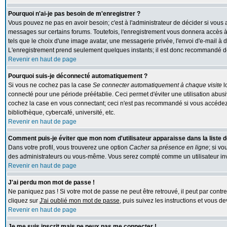
Pourquoi n'ai-je pas besoin de m'enregistrer ?
Vous pouvez ne pas en avoir besoin; c'est à l'administrateur de décider si vous
messages sur certains forums. Toutefois, l'enregistrement vous donnera accès à 
tels que le choix d'une image avatar, une messagerie privée, l'envoi d'e-mail à des
L'enregistrement prend seulement quelques instants; il est donc recommandé de 
Revenir en haut de page
Pourquoi suis-je déconnecté automatiquement ?
Si vous ne cochez pas la case
Se connecter automatiquement à chaque visite
l
connecté pour une période préétablie. Ceci permet d'éviter une utilisation abus
cochez la case en vous connectant; ceci n'est pas recommandé si vous accédez 
bibliothèque, cybercafé, université, etc.
Revenir en haut de page
Comment puis-je éviter que mon nom d'utilisateur apparaisse dans la liste de
Dans votre profil, vous trouverez une option
Cacher sa présence en ligne
; si v
des administrateurs ou vous-même. Vous serez compté comme un utilisateur inv
Revenir en haut de page
J'ai perdu mon mot de passe !
Ne paniquez pas ! Si votre mot de passe ne peut être retrouvé, il peut par contre 
cliquez sur
J'ai oublié mon mot de passe
, puis suivez les instructions et vous 
Revenir en haut de page
Je me suis inscrit mais ne peux pas me connecter !