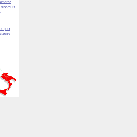
Membres
tilisateurs
er
er pour
essages