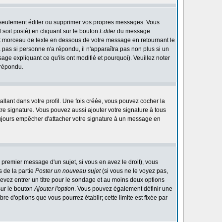
 seulement éditer ou supprimer vos propres messages. Vous
soit posté) en cliquant sur le bouton
Editer
du message
t morceau de texte en dessous de votre message en retournant le
ra pas si personne n'a répondu, il n'apparaîtra pas non plus si un
ge expliquant ce qu'ils ont modifié et pourquoi). Veuillez noter
 répondu.
lant dans votre profil. Une fois créée, vous pouvez cocher la
re signature. Vous pouvez aussi ajouter votre signature à tous
ujours empêcher d'attacher votre signature à un message en
 premier message d'un sujet, si vous en avez le droit), vous
 de la partie
Poster un nouveau sujet
(si vous ne le voyez pas,
evez entrer un titre pour le sondage et au moins deux options
sur le bouton
Ajouter l'option
. Vous pouvez également définir une
bre d'options que vous pourrez établir; cette limite est fixée par