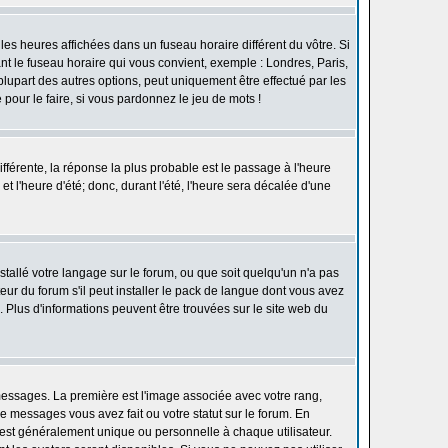
les heures affichées dans un fuseau horaire différent du vôtre. Si
ant le fuseau horaire qui vous convient, exemple : Londres, Paris,
lupart des autres options, peut uniquement être effectué par les
e pour le faire, si vous pardonnez le jeu de mots !
différente, la réponse la plus probable est le passage à l'heure
t l'heure d'été; donc, durant l'été, l'heure sera décalée d'une
nstallé votre langage sur le forum, ou que soit quelqu'un n'a pas
ur du forum s'il peut installer le pack de langue dont vous avez
n. Plus d'informations peuvent être trouvées sur le site web du
 messages. La première est l'image associée avec votre rang,
 messages vous avez fait ou votre statut sur le forum. En
est généralement unique ou personnelle à chaque utilisateur.