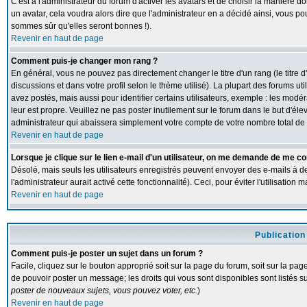
C'est à l'administrateur du forum d'activer les avatars et de choisir la manière d
un avatar, cela voudra alors dire que l'administrateur en a décidé ainsi, vous p
sommes sûr qu'elles seront bonnes !).
Revenir en haut de page
Comment puis-je changer mon rang ?
En général, vous ne pouvez pas directement changer le titre d'un rang (le titre d
discussions et dans votre profil selon le thème utilisé). La plupart des forums 
avez postés, mais aussi pour identifier certains utilisateurs, exemple : les modé
leur est propre. Veuillez ne pas poster inutilement sur le forum dans le but d'
administrateur qui abaissera simplement votre compte de votre nombre total d
Revenir en haut de page
Lorsque je clique sur le lien e-mail d'un utilisateur, on me demande de me co
Désolé, mais seuls les utilisateurs enregistrés peuvent envoyer des e-mails à de
l'administrateur aurait activé cette fonctionnalité). Ceci, pour éviter l'utilisatio
Revenir en haut de page
Publication
Comment puis-je poster un sujet dans un forum ?
Facile, cliquez sur le bouton approprié soit sur la page du forum, soit sur la pa
de pouvoir poster un message; les droits qui vous sont disponibles sont listés su
poster de nouveaux sujets, vous pouvez voter, etc.
)
Revenir en haut de page