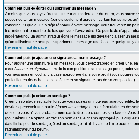
Comment puis-je éditer ou supprimer un message ?
A moins que vous soyez l'administrateur ou modérateur du forum, vous pouvez
pouvez éditer un message (parfois seulement après un certain temps après qu'il 
concerné. Si quelqu'un a déjà répondu à votre message, vous trouverez un peti
lire, indiquant le nombre de fois que vous l'avez édité. Ce petit texte n'apparaît
modérateur ou un administrateur édite le message (ils devraient laisser un messa
qu'un utilisateur ne peut pas supprimer un message une fois que quelqu'un y a
Revenir en haut de page
Comment puis-je ajouter une signature à mon message ?
Pour ajouter une signature à un message, vous devez d'abord en créer une, en al
case
Attacher sa signature
lors de la composition d'un message pour ajouter vot
vos messages en cochant la case appropriée dans votre profil (vous pourrez to
particulier en décochant la case Attacher sa signature lors de sa composition).
Revenir en haut de page
Comment puis-je créer un sondage ?
Créer un sondage est facile; lorsque vous postez un nouveau sujet (ou éditez le
devriez apercevoir une partie
Ajouter un sondage
dans le formulaire en dessous
c'est que vous n'avez probablement pas le droit de créer des sondages). Vous d
(pour définir une option, entrez son nom dans le champ approprié puis cliquez 
date limite pour le sondage; 0 est un sondage infini. Il y a une limite pour le nom
l'administrateur du forum).
Revenir en haut de page