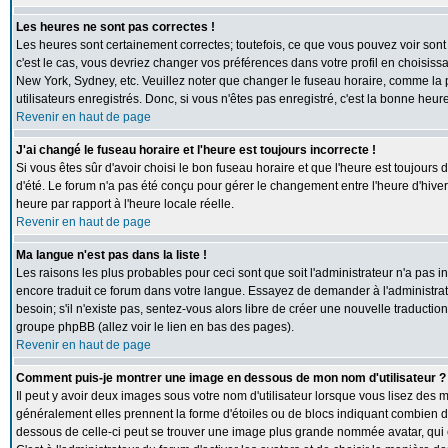
Les heures ne sont pas correctes !
Les heures sont certainement correctes; toutefois, ce que vous pouvez voir sont 
c'est le cas, vous devriez changer vos préférences dans votre profil en choisiss
New York, Sydney, etc. Veuillez noter que changer le fuseau horaire, comme la p
utilisateurs enregistrés. Donc, si vous n'êtes pas enregistré, c'est la bonne heur
Revenir en haut de page
J'ai changé le fuseau horaire et l'heure est toujours incorrecte !
Si vous êtes sûr d'avoir choisi le bon fuseau horaire et que l'heure est toujours 
d'été. Le forum n'a pas été conçu pour gérer le changement entre l'heure d'hiver e
heure par rapport à l'heure locale réelle.
Revenir en haut de page
Ma langue n'est pas dans la liste !
Les raisons les plus probables pour ceci sont que soit l'administrateur n'a pas i
encore traduit ce forum dans votre langue. Essayez de demander à l'administrate
besoin; s'il n'existe pas, sentez-vous alors libre de créer une nouvelle traductio
groupe phpBB (allez voir le lien en bas des pages).
Revenir en haut de page
Comment puis-je montrer une image en dessous de mon nom d'utilisateur ?
Il peut y avoir deux images sous votre nom d'utilisateur lorsque vous lisez des
généralement elles prennent la forme d'étoiles ou de blocs indiquant combien de
dessous de celle-ci peut se trouver une image plus grande nommée avatar, qui 