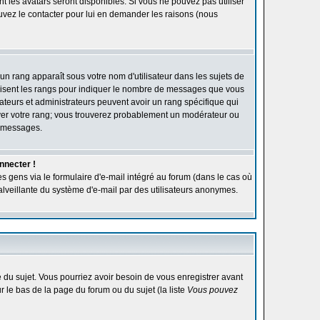
ont les avatars seront disponibles. Si vous ne pouvez pas utiliser
ouvez le contacter pour lui en demander les raisons (nous
'un rang apparaît sous votre nom d'utilisateur dans les sujets de
utilisent les rangs pour indiquer le nombre de messages que vous
rateurs et administrateurs peuvent avoir un rang spécifique qui
élever votre rang; vous trouverez probablement un modérateur ou
e messages.
nnecter !
s gens via le formulaire d'e-mail intégré au forum (dans le cas où
n malveillante du système d'e-mail par des utilisateurs anonymes.
ge du sujet. Vous pourriez avoir besoin de vous enregistrer avant
r le bas de la page du forum ou du sujet (la liste
Vous pouvez