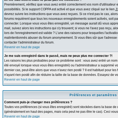
Premièrement, vérifiez que vous avez entré correctement vos nom d'utilisateur et 
possibilités. Si le support COPPA est activé et que vous avez cliqué sur le lien
J
devrez suivre les instructions que vous avez reçues. Si ce n'est pas le cas, alor
forums requièrent que tous les nouveaux enregistrements soient activés, soit pa
connecter. Lorsque vous vous êtes enregistré, un message aurait dû vous apprend
mail, suivez alors les instructions qui s'y trouvent; si vous ne l'avez pas reçu, 
lors de l'enregistrement est valide ? L'une des raisons pour lesquelles l'activation
malintentionnés abuser du forum anonymement. Si vous êtes sûr que l'adresse e
contacter l'administrateur du forum.
Revenir en haut de page
Je me suis enregistré dans le passé, mais ne peux plus me connecter ?!
Les raisons les plus probables pour ce problème sont : vous avez entré un nom d'
été envoyé lorsque vous vous êtes enregistré) ou l'administrateur a supprimé v
dernier cas, peut-être alors que vous n'avez rien posté ? Il est habituel pour l
n'ayant rien posté afin de réduire la taille de la base de données. Essayez de 
Revenir en haut de page
Préférences et paramètres 
Comment puis-je changer mes préférences ?
Toutes vos préférences (si vous êtes enregistré) sont stockées dans la base de d
(généralement en haut des pages, mais cela peut ne pas être le cas). Ceci vous
Revenir en haut de page