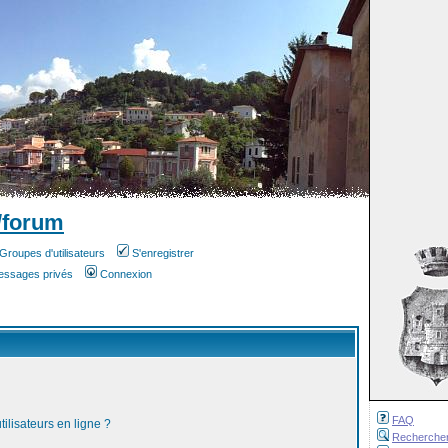
/forum
Groupes d'utilisateurs
S'enregistrer
messages privés
Connexion
FAQ
ilisateurs en ligne ?
Recherche