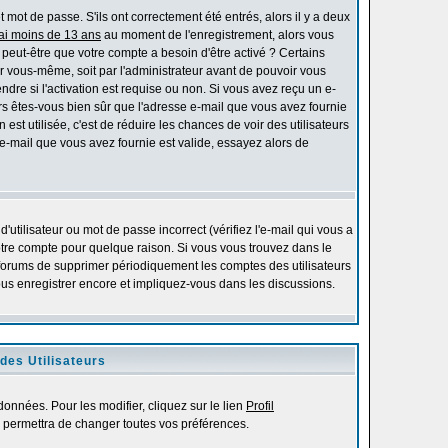
mot de passe. S'ils ont correctement été entrés, alors il y a deux
'ai moins de 13 ans
au moment de l'enregistrement, alors vous
s peut-être que votre compte a besoin d'être activé ? Certains
r vous-même, soit par l'administrateur avant de pouvoir vous
re si l'activation est requise ou non. Si vous avez reçu un e-
alors êtes-vous bien sûr que l'adresse e-mail que vous avez fournie
 est utilisée, c'est de réduire les chances de voir des utilisateurs
-mail que vous avez fournie est valide, essayez alors de
utilisateur ou mot de passe incorrect (vérifiez l'e-mail qui vous a
otre compte pour quelque raison. Si vous vous trouvez dans le
es forums de supprimer périodiquement les comptes des utilisateurs
vous enregistrer encore et impliquez-vous dans les discussions.
des Utilisateurs
onnées. Pour les modifier, cliquez sur le lien
Profil
 permettra de changer toutes vos préférences.