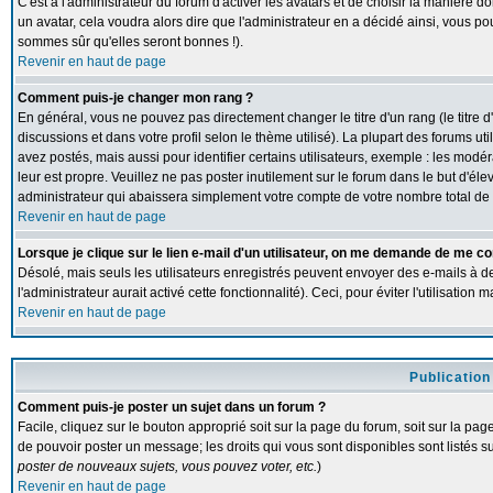
C'est à l'administrateur du forum d'activer les avatars et de choisir la manière d
un avatar, cela voudra alors dire que l'administrateur en a décidé ainsi, vous p
sommes sûr qu'elles seront bonnes !).
Revenir en haut de page
Comment puis-je changer mon rang ?
En général, vous ne pouvez pas directement changer le titre d'un rang (le titre d
discussions et dans votre profil selon le thème utilisé). La plupart des forums 
avez postés, mais aussi pour identifier certains utilisateurs, exemple : les modé
leur est propre. Veuillez ne pas poster inutilement sur le forum dans le but d'
administrateur qui abaissera simplement votre compte de votre nombre total d
Revenir en haut de page
Lorsque je clique sur le lien e-mail d'un utilisateur, on me demande de me co
Désolé, mais seuls les utilisateurs enregistrés peuvent envoyer des e-mails à de
l'administrateur aurait activé cette fonctionnalité). Ceci, pour éviter l'utilisatio
Revenir en haut de page
Publication
Comment puis-je poster un sujet dans un forum ?
Facile, cliquez sur le bouton approprié soit sur la page du forum, soit sur la pa
de pouvoir poster un message; les droits qui vous sont disponibles sont listés su
poster de nouveaux sujets, vous pouvez voter, etc.
)
Revenir en haut de page