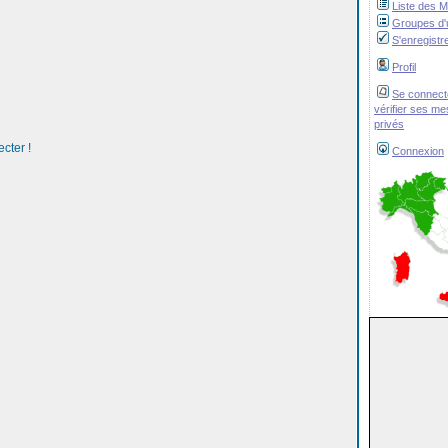
Liste des 
Groupes d'u
S'enregistr
Profil
Se connect
vérifier ses m
privés
cter !
Connexion