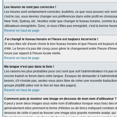
Les heures ne sont pas correctes !
Les heures sont certainement correctes; toutefois, ce que vous pouvez voir sont 
c'est le cas, vous devriez changer vos préférences dans votre profil en choisiss
New York, Sydney, etc. Veuillez noter que changer le fuseau horaire, comme la p
utilisateurs enregistrés. Donc, si vous n'êtes pas enregistré, c'est la bonne heur
Revenir en haut de page
J'ai changé le fuseau horaire et l'heure est toujours incorrecte !
Si vous êtes sûr d'avoir choisi le bon fuseau horaire et que l'heure est toujours 
d'été. Le forum n'a pas été conçu pour gérer le changement entre l'heure d'hiver e
heure par rapport à l'heure locale réelle.
Revenir en haut de page
Ma langue n'est pas dans la liste !
Les raisons les plus probables pour ceci sont que soit l'administrateur n'a pas i
encore traduit ce forum dans votre langue. Essayez de demander à l'administrate
besoin; s'il n'existe pas, sentez-vous alors libre de créer une nouvelle traductio
groupe phpBB (allez voir le lien en bas des pages).
Revenir en haut de page
Comment puis-je montrer une image en dessous de mon nom d'utilisateur ?
Il peut y avoir deux images sous votre nom d'utilisateur lorsque vous lisez des
généralement elles prennent la forme d'étoiles ou de blocs indiquant combien de
dessous de celle-ci peut se trouver une image plus grande nommée avatar, qui 