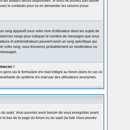
ont les avatars seront disponibles. Si vous ne pouvez pas utiliser
ouvez le contacter pour lui en demander les raisons (nous
'un rang apparaît sous votre nom d'utilisateur dans les sujets de
utilisent les rangs pour indiquer le nombre de messages que vous
rateurs et administrateurs peuvent avoir un rang spécifique qui
élever votre rang; vous trouverez probablement un modérateur ou
e messages.
nnecter !
s gens via le formulaire d'e-mail intégré au forum (dans le cas où
n malveillante du système d'e-mail par des utilisateurs anonymes.
ge du sujet. Vous pourriez avoir besoin de vous enregistrer avant
r le bas de la page du forum ou du sujet (la liste
Vous pouvez