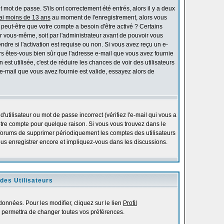
mot de passe. S'ils ont correctement été entrés, alors il y a deux
'ai moins de 13 ans
au moment de l'enregistrement, alors vous
s peut-être que votre compte a besoin d'être activé ? Certains
r vous-même, soit par l'administrateur avant de pouvoir vous
re si l'activation est requise ou non. Si vous avez reçu un e-
alors êtes-vous bien sûr que l'adresse e-mail que vous avez fournie
 est utilisée, c'est de réduire les chances de voir des utilisateurs
-mail que vous avez fournie est valide, essayez alors de
utilisateur ou mot de passe incorrect (vérifiez l'e-mail qui vous a
otre compte pour quelque raison. Si vous vous trouvez dans le
es forums de supprimer périodiquement les comptes des utilisateurs
vous enregistrer encore et impliquez-vous dans les discussions.
des Utilisateurs
onnées. Pour les modifier, cliquez sur le lien
Profil
 permettra de changer toutes vos préférences.