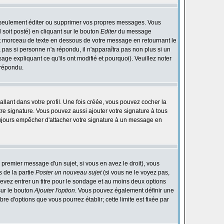
 seulement éditer ou supprimer vos propres messages. Vous
soit posté) en cliquant sur le bouton
Editer
du message
t morceau de texte en dessous de votre message en retournant le
ra pas si personne n'a répondu, il n'apparaîtra pas non plus si un
ge expliquant ce qu'ils ont modifié et pourquoi). Veuillez noter
 répondu.
lant dans votre profil. Une fois créée, vous pouvez cocher la
re signature. Vous pouvez aussi ajouter votre signature à tous
ujours empêcher d'attacher votre signature à un message en
 premier message d'un sujet, si vous en avez le droit), vous
 de la partie
Poster un nouveau sujet
(si vous ne le voyez pas,
evez entrer un titre pour le sondage et au moins deux options
sur le bouton
Ajouter l'option
. Vous pouvez également définir une
bre d'options que vous pourrez établir; cette limite est fixée par