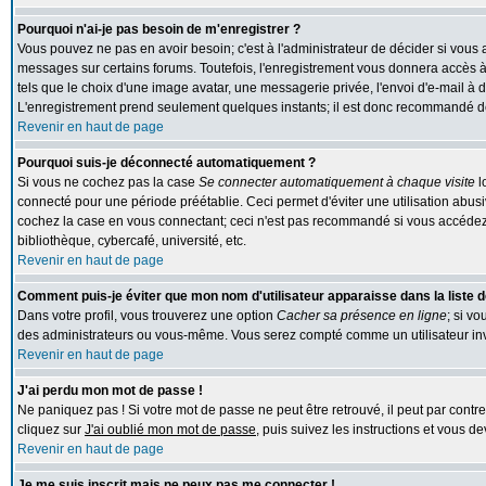
Pourquoi n'ai-je pas besoin de m'enregistrer ?
Vous pouvez ne pas en avoir besoin; c'est à l'administrateur de décider si vous
messages sur certains forums. Toutefois, l'enregistrement vous donnera accès à 
tels que le choix d'une image avatar, une messagerie privée, l'envoi d'e-mail à des
L'enregistrement prend seulement quelques instants; il est donc recommandé de 
Revenir en haut de page
Pourquoi suis-je déconnecté automatiquement ?
Si vous ne cochez pas la case
Se connecter automatiquement à chaque visite
l
connecté pour une période préétablie. Ceci permet d'éviter une utilisation abus
cochez la case en vous connectant; ceci n'est pas recommandé si vous accédez 
bibliothèque, cybercafé, université, etc.
Revenir en haut de page
Comment puis-je éviter que mon nom d'utilisateur apparaisse dans la liste de
Dans votre profil, vous trouverez une option
Cacher sa présence en ligne
; si v
des administrateurs ou vous-même. Vous serez compté comme un utilisateur inv
Revenir en haut de page
J'ai perdu mon mot de passe !
Ne paniquez pas ! Si votre mot de passe ne peut être retrouvé, il peut par contre 
cliquez sur
J'ai oublié mon mot de passe
, puis suivez les instructions et vous 
Revenir en haut de page
Je me suis inscrit mais ne peux pas me connecter !