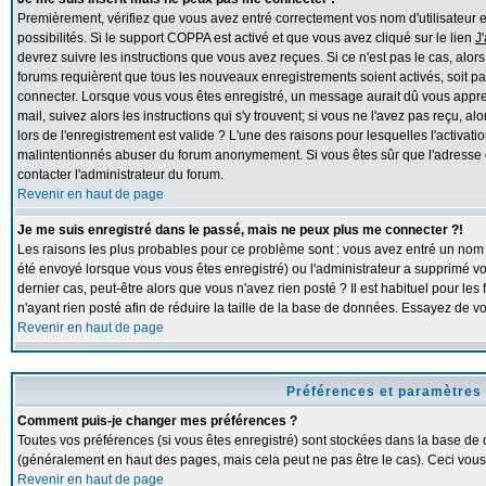
Premièrement, vérifiez que vous avez entré correctement vos nom d'utilisateur et 
possibilités. Si le support COPPA est activé et que vous avez cliqué sur le lien
J
devrez suivre les instructions que vous avez reçues. Si ce n'est pas le cas, alor
forums requièrent que tous les nouveaux enregistrements soient activés, soit pa
connecter. Lorsque vous vous êtes enregistré, un message aurait dû vous apprend
mail, suivez alors les instructions qui s'y trouvent; si vous ne l'avez pas reçu, 
lors de l'enregistrement est valide ? L'une des raisons pour lesquelles l'activation
malintentionnés abuser du forum anonymement. Si vous êtes sûr que l'adresse e
contacter l'administrateur du forum.
Revenir en haut de page
Je me suis enregistré dans le passé, mais ne peux plus me connecter ?!
Les raisons les plus probables pour ce problème sont : vous avez entré un nom d'
été envoyé lorsque vous vous êtes enregistré) ou l'administrateur a supprimé v
dernier cas, peut-être alors que vous n'avez rien posté ? Il est habituel pour l
n'ayant rien posté afin de réduire la taille de la base de données. Essayez de 
Revenir en haut de page
Préférences et paramètres 
Comment puis-je changer mes préférences ?
Toutes vos préférences (si vous êtes enregistré) sont stockées dans la base de d
(généralement en haut des pages, mais cela peut ne pas être le cas). Ceci vous
Revenir en haut de page