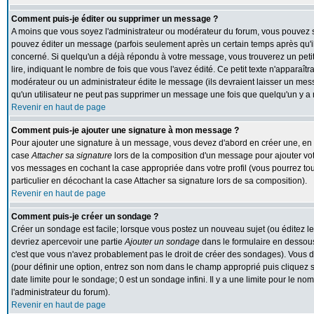
Comment puis-je éditer ou supprimer un message ?
A moins que vous soyez l'administrateur ou modérateur du forum, vous pouvez
pouvez éditer un message (parfois seulement après un certain temps après qu'il 
concerné. Si quelqu'un a déjà répondu à votre message, vous trouverez un peti
lire, indiquant le nombre de fois que vous l'avez édité. Ce petit texte n'apparaît
modérateur ou un administrateur édite le message (ils devraient laisser un messa
qu'un utilisateur ne peut pas supprimer un message une fois que quelqu'un y a
Revenir en haut de page
Comment puis-je ajouter une signature à mon message ?
Pour ajouter une signature à un message, vous devez d'abord en créer une, en al
case
Attacher sa signature
lors de la composition d'un message pour ajouter vot
vos messages en cochant la case appropriée dans votre profil (vous pourrez to
particulier en décochant la case Attacher sa signature lors de sa composition).
Revenir en haut de page
Comment puis-je créer un sondage ?
Créer un sondage est facile; lorsque vous postez un nouveau sujet (ou éditez le
devriez apercevoir une partie
Ajouter un sondage
dans le formulaire en dessous
c'est que vous n'avez probablement pas le droit de créer des sondages). Vous d
(pour définir une option, entrez son nom dans le champ approprié puis cliquez 
date limite pour le sondage; 0 est un sondage infini. Il y a une limite pour le nom
l'administrateur du forum).
Revenir en haut de page