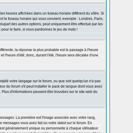
les heures affichées dans un fuseau horaire différent du vôtre. Si
ant le fuseau horaire qui vous convient, exemple : Londres, Paris,
lupart des autres options, peut uniquement être effectué par les
e pour le faire, si vous pardonnez le jeu de mots !
différente, la réponse la plus probable est le passage à l'heure
t l'heure d'été; donc, durant l'été, l'heure sera décalée d'une
nstallé votre langage sur le forum, ou que soit quelqu'un n'a pas
ur du forum s'il peut installer le pack de langue dont vous avez
n. Plus d'informations peuvent être trouvées sur le site web du
 messages. La première est l'image associée avec votre rang,
 messages vous avez fait ou votre statut sur le forum. En
est généralement unique ou personnelle à chaque utilisateur.