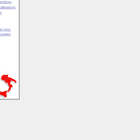
Membres
tilisateurs
er
er pour
essages