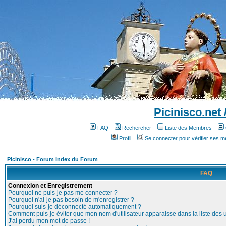
Picinisco.net
FAQ
Rechercher
Liste des Membres
Profil
Se connecter pour vérifier ses 
Picinisco - Forum Index du Forum
FAQ
Connexion et Enregistrement
Pourquoi ne puis-je pas me connecter ?
Pourquoi n'ai-je pas besoin de m'enregistrer ?
Pourquoi suis-je déconnecté automatiquement ?
Comment puis-je éviter que mon nom d'utilisateur apparaisse dans la liste des ut
J'ai perdu mon mot de passe !