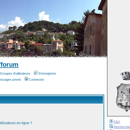
/forum
Groupes d'utilisateurs
S'enregistrer
messages privés
Connexion
FAQ
ilisateurs en ligne ?
Recherche