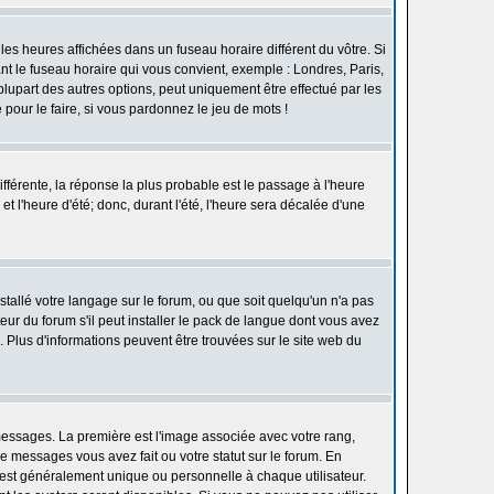
les heures affichées dans un fuseau horaire différent du vôtre. Si
ant le fuseau horaire qui vous convient, exemple : Londres, Paris,
lupart des autres options, peut uniquement être effectué par les
e pour le faire, si vous pardonnez le jeu de mots !
différente, la réponse la plus probable est le passage à l'heure
t l'heure d'été; donc, durant l'été, l'heure sera décalée d'une
nstallé votre langage sur le forum, ou que soit quelqu'un n'a pas
ur du forum s'il peut installer le pack de langue dont vous avez
n. Plus d'informations peuvent être trouvées sur le site web du
 messages. La première est l'image associée avec votre rang,
 messages vous avez fait ou votre statut sur le forum. En
est généralement unique ou personnelle à chaque utilisateur.