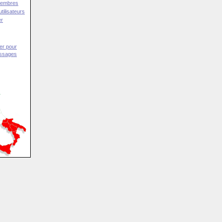
Membres
tilisateurs
er
er pour
essages