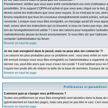
Premièrement, vérifiez que vous avez entré correctement vos nom d'utilisateur et 
possibilités. Si le support COPPA est activé et que vous avez cliqué sur le lien
J
devrez suivre les instructions que vous avez reçues. Si ce n'est pas le cas, alor
forums requièrent que tous les nouveaux enregistrements soient activés, soit pa
connecter. Lorsque vous vous êtes enregistré, un message aurait dû vous apprend
mail, suivez alors les instructions qui s'y trouvent; si vous ne l'avez pas reçu, 
lors de l'enregistrement est valide ? L'une des raisons pour lesquelles l'activation
malintentionnés abuser du forum anonymement. Si vous êtes sûr que l'adresse e
contacter l'administrateur du forum.
Revenir en haut de page
Je me suis enregistré dans le passé, mais ne peux plus me connecter ?!
Les raisons les plus probables pour ce problème sont : vous avez entré un nom d'
été envoyé lorsque vous vous êtes enregistré) ou l'administrateur a supprimé v
dernier cas, peut-être alors que vous n'avez rien posté ? Il est habituel pour l
n'ayant rien posté afin de réduire la taille de la base de données. Essayez de 
Revenir en haut de page
Préférences et paramètres 
Comment puis-je changer mes préférences ?
Toutes vos préférences (si vous êtes enregistré) sont stockées dans la base de d
(généralement en haut des pages, mais cela peut ne pas être le cas). Ceci vous
Revenir en haut de page