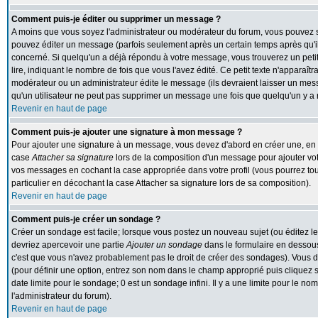
Comment puis-je éditer ou supprimer un message ?
A moins que vous soyez l'administrateur ou modérateur du forum, vous pouvez
pouvez éditer un message (parfois seulement après un certain temps après qu'il 
concerné. Si quelqu'un a déjà répondu à votre message, vous trouverez un peti
lire, indiquant le nombre de fois que vous l'avez édité. Ce petit texte n'apparaît
modérateur ou un administrateur édite le message (ils devraient laisser un messa
qu'un utilisateur ne peut pas supprimer un message une fois que quelqu'un y a
Revenir en haut de page
Comment puis-je ajouter une signature à mon message ?
Pour ajouter une signature à un message, vous devez d'abord en créer une, en al
case
Attacher sa signature
lors de la composition d'un message pour ajouter vot
vos messages en cochant la case appropriée dans votre profil (vous pourrez to
particulier en décochant la case Attacher sa signature lors de sa composition).
Revenir en haut de page
Comment puis-je créer un sondage ?
Créer un sondage est facile; lorsque vous postez un nouveau sujet (ou éditez le
devriez apercevoir une partie
Ajouter un sondage
dans le formulaire en dessous
c'est que vous n'avez probablement pas le droit de créer des sondages). Vous d
(pour définir une option, entrez son nom dans le champ approprié puis cliquez 
date limite pour le sondage; 0 est un sondage infini. Il y a une limite pour le nom
l'administrateur du forum).
Revenir en haut de page