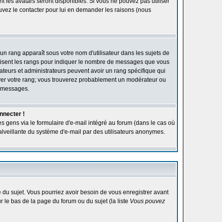
ont les avatars seront disponibles. Si vous ne pouvez pas utiliser
ouvez le contacter pour lui en demander les raisons (nous
'un rang apparaît sous votre nom d'utilisateur dans les sujets de
utilisent les rangs pour indiquer le nombre de messages que vous
rateurs et administrateurs peuvent avoir un rang spécifique qui
élever votre rang; vous trouverez probablement un modérateur ou
e messages.
nnecter !
s gens via le formulaire d'e-mail intégré au forum (dans le cas où
n malveillante du système d'e-mail par des utilisateurs anonymes.
ge du sujet. Vous pourriez avoir besoin de vous enregistrer avant
r le bas de la page du forum ou du sujet (la liste
Vous pouvez