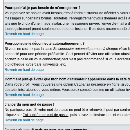
Pourquoi n'ai-je pas besoin de m'enregistrer ?
Vous pouvez ne pas en avoir besoin; c'est à l'administrateur de décider si vous
messages sur certains forums. Toutefois, l'enregistrement vous donnera accès à 
tels que le choix d'une image avatar, une messagerie privée, l'envoi d'e-mail à des
L'enregistrement prend seulement quelques instants; il est donc recommandé de 
Revenir en haut de page
Pourquoi suis-je déconnecté automatiquement ?
Si vous ne cochez pas la case
Se connecter automatiquement à chaque visite
l
connecté pour une période préétablie. Ceci permet d'éviter une utilisation abus
cochez la case en vous connectant; ceci n'est pas recommandé si vous accédez 
bibliothèque, cybercafé, université, etc.
Revenir en haut de page
Comment puis-je éviter que mon nom d'utilisateur apparaisse dans la liste de
Dans votre profil, vous trouverez une option
Cacher sa présence en ligne
; si v
des administrateurs ou vous-même. Vous serez compté comme un utilisateur inv
Revenir en haut de page
J'ai perdu mon mot de passe !
Ne paniquez pas ! Si votre mot de passe ne peut être retrouvé, il peut par contre 
cliquez sur
J'ai oublié mon mot de passe
, puis suivez les instructions et vous 
Revenir en haut de page
Je me suis inscrit mais ne peux pas me connecter !