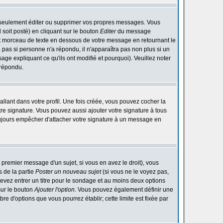
 seulement éditer ou supprimer vos propres messages. Vous
soit posté) en cliquant sur le bouton
Editer
du message
t morceau de texte en dessous de votre message en retournant le
ra pas si personne n'a répondu, il n'apparaîtra pas non plus si un
ge expliquant ce qu'ils ont modifié et pourquoi). Veuillez noter
 répondu.
lant dans votre profil. Une fois créée, vous pouvez cocher la
re signature. Vous pouvez aussi ajouter votre signature à tous
ujours empêcher d'attacher votre signature à un message en
 premier message d'un sujet, si vous en avez le droit), vous
 de la partie
Poster un nouveau sujet
(si vous ne le voyez pas,
evez entrer un titre pour le sondage et au moins deux options
sur le bouton
Ajouter l'option
. Vous pouvez également définir une
bre d'options que vous pourrez établir; cette limite est fixée par