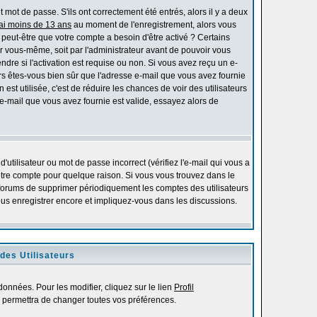
mot de passe. S'ils ont correctement été entrés, alors il y a deux
'ai moins de 13 ans
au moment de l'enregistrement, alors vous
s peut-être que votre compte a besoin d'être activé ? Certains
r vous-même, soit par l'administrateur avant de pouvoir vous
re si l'activation est requise ou non. Si vous avez reçu un e-
alors êtes-vous bien sûr que l'adresse e-mail que vous avez fournie
 est utilisée, c'est de réduire les chances de voir des utilisateurs
-mail que vous avez fournie est valide, essayez alors de
utilisateur ou mot de passe incorrect (vérifiez l'e-mail qui vous a
otre compte pour quelque raison. Si vous vous trouvez dans le
es forums de supprimer périodiquement les comptes des utilisateurs
vous enregistrer encore et impliquez-vous dans les discussions.
des Utilisateurs
onnées. Pour les modifier, cliquez sur le lien
Profil
 permettra de changer toutes vos préférences.