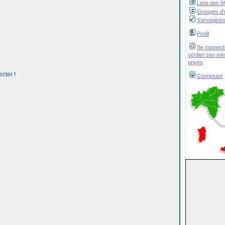
Liste des 
Groupes d'u
S'enregistr
Profil
Se connect
vérifier ses m
privés
cter !
Connexion