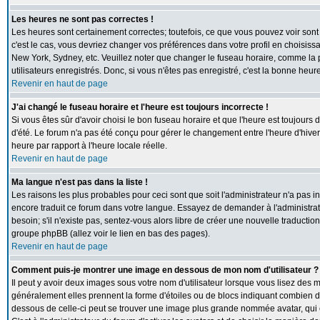
Les heures ne sont pas correctes !
Les heures sont certainement correctes; toutefois, ce que vous pouvez voir sont 
c'est le cas, vous devriez changer vos préférences dans votre profil en choisiss
New York, Sydney, etc. Veuillez noter que changer le fuseau horaire, comme la p
utilisateurs enregistrés. Donc, si vous n'êtes pas enregistré, c'est la bonne heur
Revenir en haut de page
J'ai changé le fuseau horaire et l'heure est toujours incorrecte !
Si vous êtes sûr d'avoir choisi le bon fuseau horaire et que l'heure est toujours 
d'été. Le forum n'a pas été conçu pour gérer le changement entre l'heure d'hiver e
heure par rapport à l'heure locale réelle.
Revenir en haut de page
Ma langue n'est pas dans la liste !
Les raisons les plus probables pour ceci sont que soit l'administrateur n'a pas i
encore traduit ce forum dans votre langue. Essayez de demander à l'administrate
besoin; s'il n'existe pas, sentez-vous alors libre de créer une nouvelle traductio
groupe phpBB (allez voir le lien en bas des pages).
Revenir en haut de page
Comment puis-je montrer une image en dessous de mon nom d'utilisateur ?
Il peut y avoir deux images sous votre nom d'utilisateur lorsque vous lisez des
généralement elles prennent la forme d'étoiles ou de blocs indiquant combien de
dessous de celle-ci peut se trouver une image plus grande nommée avatar, qui 