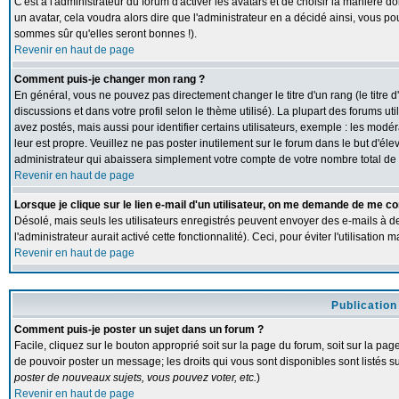
C'est à l'administrateur du forum d'activer les avatars et de choisir la manière d
un avatar, cela voudra alors dire que l'administrateur en a décidé ainsi, vous p
sommes sûr qu'elles seront bonnes !).
Revenir en haut de page
Comment puis-je changer mon rang ?
En général, vous ne pouvez pas directement changer le titre d'un rang (le titre d
discussions et dans votre profil selon le thème utilisé). La plupart des forums 
avez postés, mais aussi pour identifier certains utilisateurs, exemple : les modé
leur est propre. Veuillez ne pas poster inutilement sur le forum dans le but d'
administrateur qui abaissera simplement votre compte de votre nombre total d
Revenir en haut de page
Lorsque je clique sur le lien e-mail d'un utilisateur, on me demande de me co
Désolé, mais seuls les utilisateurs enregistrés peuvent envoyer des e-mails à de
l'administrateur aurait activé cette fonctionnalité). Ceci, pour éviter l'utilisatio
Revenir en haut de page
Publication
Comment puis-je poster un sujet dans un forum ?
Facile, cliquez sur le bouton approprié soit sur la page du forum, soit sur la pa
de pouvoir poster un message; les droits qui vous sont disponibles sont listés su
poster de nouveaux sujets, vous pouvez voter, etc.
)
Revenir en haut de page