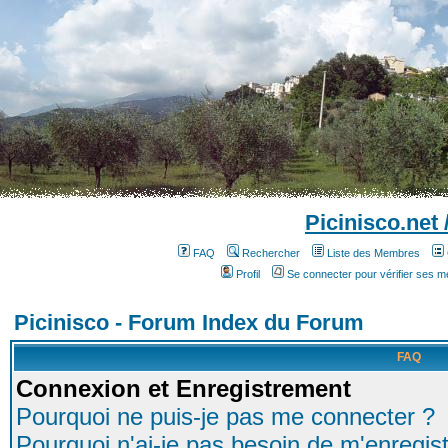
Picinisco.net
FAQ
Rechercher
Liste des Membres
Profil
Se connecter pour vérifier ses 
Picinisco - Forum Index du Forum
FAQ
Connexion et Enregistrement
Pourquoi ne puis-je pas me connecter ?
Pourquoi n'ai-je pas besoin de m'enregist