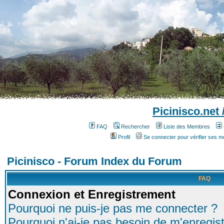
Picinisco.net
FAQ
Rechercher
Liste des Membres
Profil
Se connecter pour vérifier ses 
Picinisco - Forum Index du Forum
FAQ
Connexion et Enregistrement
Pourquoi ne puis-je pas me connecter ?
Pourquoi n'ai-je pas besoin de m'enregist