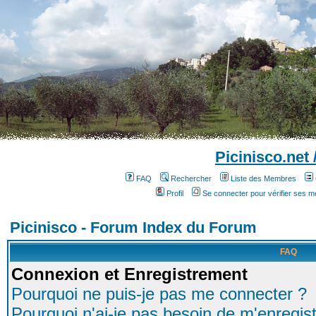
Picinisco.net
FAQ
Rechercher
Liste des Membres
Profil
Se connecter pour vérifier ses 
Picinisco - Forum Index du Forum
FAQ
Connexion et Enregistrement
Pourquoi ne puis-je pas me connecter ?
Pourquoi n'ai-je pas besoin de m'enregist