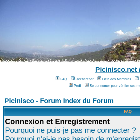
Picinisco.net
FAQ
Rechercher
Liste des Membres
Profil
Se connecter pour vérifier ses 
Picinisco - Forum Index du Forum
FAQ
Connexion et Enregistrement
Pourquoi ne puis-je pas me connecter ?
Pourquoi n'ai-je pas besoin de m'enregist