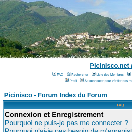
Picinisco.net
FAQ
Rechercher
Liste des Membres
Profil
Se connecter pour vérifier ses 
Picinisco - Forum Index du Forum
FAQ
Connexion et Enregistrement
Pourquoi ne puis-je pas me connecter ?
Pourquoi n'ai-je pas besoin de m'enregist