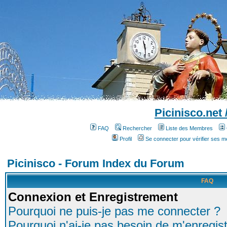
Picinisco.net
FAQ
Rechercher
Liste des Membres
Profil
Se connecter pour vérifier ses 
Picinisco - Forum Index du Forum
FAQ
Connexion et Enregistrement
Pourquoi ne puis-je pas me connecter ?
Pourquoi n'ai-je pas besoin de m'enregist