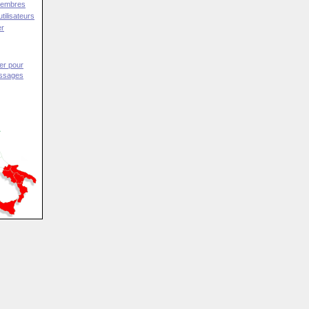
Membres
tilisateurs
er
er pour
essages