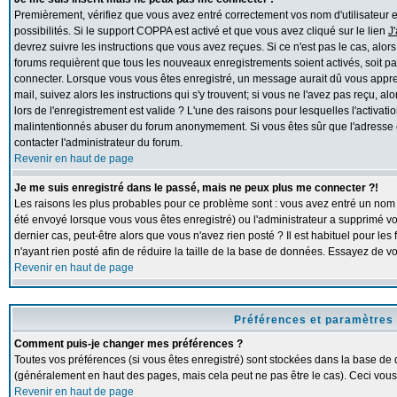
Premièrement, vérifiez que vous avez entré correctement vos nom d'utilisateur et 
possibilités. Si le support COPPA est activé et que vous avez cliqué sur le lien
J
devrez suivre les instructions que vous avez reçues. Si ce n'est pas le cas, alor
forums requièrent que tous les nouveaux enregistrements soient activés, soit pa
connecter. Lorsque vous vous êtes enregistré, un message aurait dû vous apprend
mail, suivez alors les instructions qui s'y trouvent; si vous ne l'avez pas reçu, 
lors de l'enregistrement est valide ? L'une des raisons pour lesquelles l'activation
malintentionnés abuser du forum anonymement. Si vous êtes sûr que l'adresse e
contacter l'administrateur du forum.
Revenir en haut de page
Je me suis enregistré dans le passé, mais ne peux plus me connecter ?!
Les raisons les plus probables pour ce problème sont : vous avez entré un nom d'
été envoyé lorsque vous vous êtes enregistré) ou l'administrateur a supprimé v
dernier cas, peut-être alors que vous n'avez rien posté ? Il est habituel pour l
n'ayant rien posté afin de réduire la taille de la base de données. Essayez de 
Revenir en haut de page
Préférences et paramètres 
Comment puis-je changer mes préférences ?
Toutes vos préférences (si vous êtes enregistré) sont stockées dans la base de d
(généralement en haut des pages, mais cela peut ne pas être le cas). Ceci vous
Revenir en haut de page