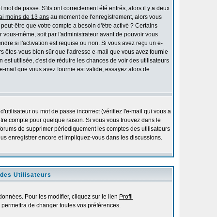
mot de passe. S'ils ont correctement été entrés, alors il y a deux
'ai moins de 13 ans
au moment de l'enregistrement, alors vous
s peut-être que votre compte a besoin d'être activé ? Certains
r vous-même, soit par l'administrateur avant de pouvoir vous
re si l'activation est requise ou non. Si vous avez reçu un e-
alors êtes-vous bien sûr que l'adresse e-mail que vous avez fournie
 est utilisée, c'est de réduire les chances de voir des utilisateurs
-mail que vous avez fournie est valide, essayez alors de
utilisateur ou mot de passe incorrect (vérifiez l'e-mail qui vous a
otre compte pour quelque raison. Si vous vous trouvez dans le
es forums de supprimer périodiquement les comptes des utilisateurs
vous enregistrer encore et impliquez-vous dans les discussions.
des Utilisateurs
onnées. Pour les modifier, cliquez sur le lien
Profil
 permettra de changer toutes vos préférences.