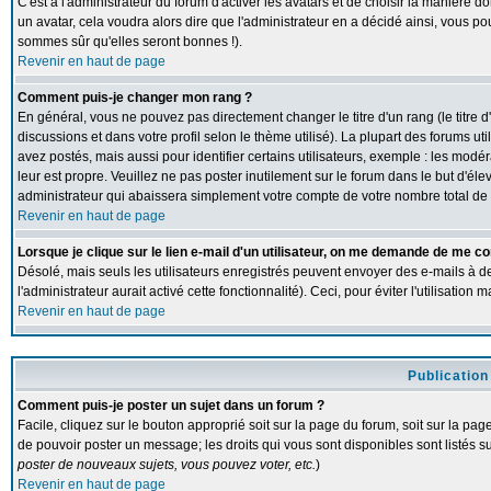
C'est à l'administrateur du forum d'activer les avatars et de choisir la manière d
un avatar, cela voudra alors dire que l'administrateur en a décidé ainsi, vous p
sommes sûr qu'elles seront bonnes !).
Revenir en haut de page
Comment puis-je changer mon rang ?
En général, vous ne pouvez pas directement changer le titre d'un rang (le titre d
discussions et dans votre profil selon le thème utilisé). La plupart des forums 
avez postés, mais aussi pour identifier certains utilisateurs, exemple : les modé
leur est propre. Veuillez ne pas poster inutilement sur le forum dans le but d'
administrateur qui abaissera simplement votre compte de votre nombre total d
Revenir en haut de page
Lorsque je clique sur le lien e-mail d'un utilisateur, on me demande de me co
Désolé, mais seuls les utilisateurs enregistrés peuvent envoyer des e-mails à de
l'administrateur aurait activé cette fonctionnalité). Ceci, pour éviter l'utilisatio
Revenir en haut de page
Publication
Comment puis-je poster un sujet dans un forum ?
Facile, cliquez sur le bouton approprié soit sur la page du forum, soit sur la pa
de pouvoir poster un message; les droits qui vous sont disponibles sont listés su
poster de nouveaux sujets, vous pouvez voter, etc.
)
Revenir en haut de page