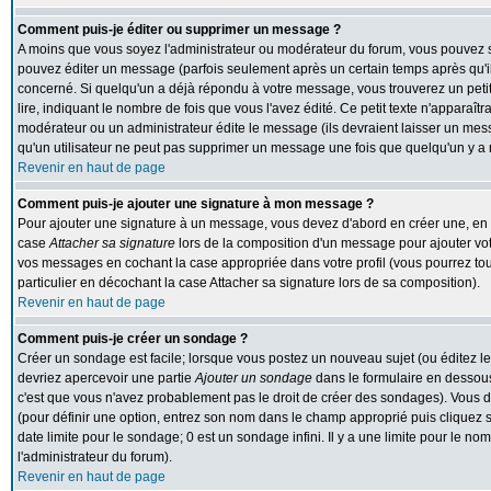
Comment puis-je éditer ou supprimer un message ?
A moins que vous soyez l'administrateur ou modérateur du forum, vous pouvez
pouvez éditer un message (parfois seulement après un certain temps après qu'il 
concerné. Si quelqu'un a déjà répondu à votre message, vous trouverez un peti
lire, indiquant le nombre de fois que vous l'avez édité. Ce petit texte n'apparaît
modérateur ou un administrateur édite le message (ils devraient laisser un messa
qu'un utilisateur ne peut pas supprimer un message une fois que quelqu'un y a
Revenir en haut de page
Comment puis-je ajouter une signature à mon message ?
Pour ajouter une signature à un message, vous devez d'abord en créer une, en al
case
Attacher sa signature
lors de la composition d'un message pour ajouter vot
vos messages en cochant la case appropriée dans votre profil (vous pourrez to
particulier en décochant la case Attacher sa signature lors de sa composition).
Revenir en haut de page
Comment puis-je créer un sondage ?
Créer un sondage est facile; lorsque vous postez un nouveau sujet (ou éditez le
devriez apercevoir une partie
Ajouter un sondage
dans le formulaire en dessous
c'est que vous n'avez probablement pas le droit de créer des sondages). Vous d
(pour définir une option, entrez son nom dans le champ approprié puis cliquez 
date limite pour le sondage; 0 est un sondage infini. Il y a une limite pour le nom
l'administrateur du forum).
Revenir en haut de page