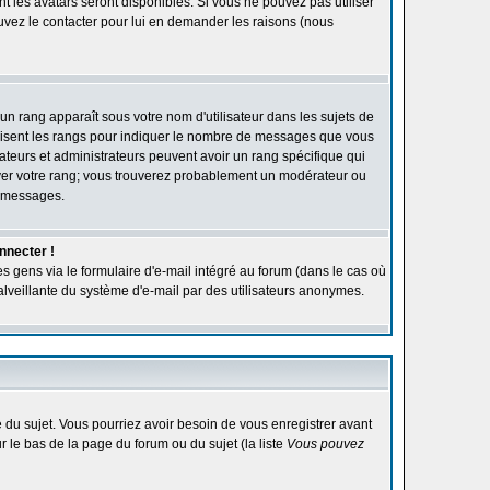
ont les avatars seront disponibles. Si vous ne pouvez pas utiliser
ouvez le contacter pour lui en demander les raisons (nous
'un rang apparaît sous votre nom d'utilisateur dans les sujets de
utilisent les rangs pour indiquer le nombre de messages que vous
rateurs et administrateurs peuvent avoir un rang spécifique qui
élever votre rang; vous trouverez probablement un modérateur ou
e messages.
nnecter !
s gens via le formulaire d'e-mail intégré au forum (dans le cas où
n malveillante du système d'e-mail par des utilisateurs anonymes.
ge du sujet. Vous pourriez avoir besoin de vous enregistrer avant
r le bas de la page du forum ou du sujet (la liste
Vous pouvez