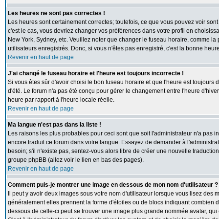
Les heures ne sont pas correctes !
Les heures sont certainement correctes; toutefois, ce que vous pouvez voir sont 
c'est le cas, vous devriez changer vos préférences dans votre profil en choisiss
New York, Sydney, etc. Veuillez noter que changer le fuseau horaire, comme la p
utilisateurs enregistrés. Donc, si vous n'êtes pas enregistré, c'est la bonne heur
Revenir en haut de page
J'ai changé le fuseau horaire et l'heure est toujours incorrecte !
Si vous êtes sûr d'avoir choisi le bon fuseau horaire et que l'heure est toujours 
d'été. Le forum n'a pas été conçu pour gérer le changement entre l'heure d'hiver e
heure par rapport à l'heure locale réelle.
Revenir en haut de page
Ma langue n'est pas dans la liste !
Les raisons les plus probables pour ceci sont que soit l'administrateur n'a pas i
encore traduit ce forum dans votre langue. Essayez de demander à l'administrate
besoin; s'il n'existe pas, sentez-vous alors libre de créer une nouvelle traductio
groupe phpBB (allez voir le lien en bas des pages).
Revenir en haut de page
Comment puis-je montrer une image en dessous de mon nom d'utilisateur ?
Il peut y avoir deux images sous votre nom d'utilisateur lorsque vous lisez des
généralement elles prennent la forme d'étoiles ou de blocs indiquant combien de
dessous de celle-ci peut se trouver une image plus grande nommée avatar, qui 