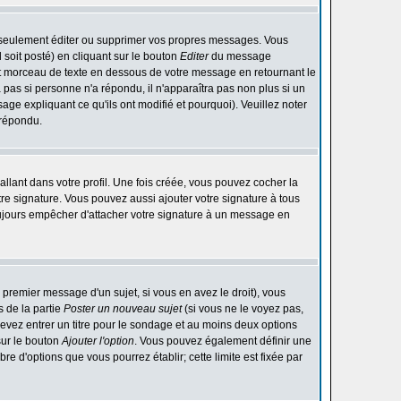
 seulement éditer ou supprimer vos propres messages. Vous
soit posté) en cliquant sur le bouton
Editer
du message
t morceau de texte en dessous de votre message en retournant le
ra pas si personne n'a répondu, il n'apparaîtra pas non plus si un
ge expliquant ce qu'ils ont modifié et pourquoi). Veuillez noter
 répondu.
lant dans votre profil. Une fois créée, vous pouvez cocher la
re signature. Vous pouvez aussi ajouter votre signature à tous
ujours empêcher d'attacher votre signature à un message en
 premier message d'un sujet, si vous en avez le droit), vous
 de la partie
Poster un nouveau sujet
(si vous ne le voyez pas,
evez entrer un titre pour le sondage et au moins deux options
sur le bouton
Ajouter l'option
. Vous pouvez également définir une
bre d'options que vous pourrez établir; cette limite est fixée par