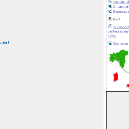
Liste des 
Groupes d'u
S'enregistr
Profil
Se connect
vérifier ses m
privés
cter !
Connexion