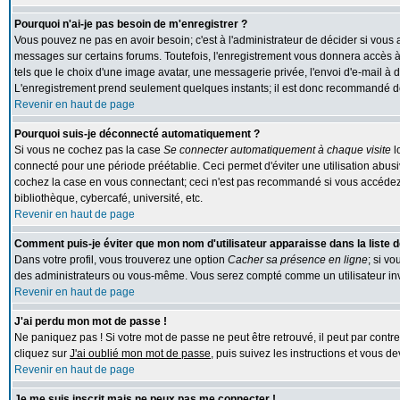
Pourquoi n'ai-je pas besoin de m'enregistrer ?
Vous pouvez ne pas en avoir besoin; c'est à l'administrateur de décider si vous
messages sur certains forums. Toutefois, l'enregistrement vous donnera accès à 
tels que le choix d'une image avatar, une messagerie privée, l'envoi d'e-mail à des
L'enregistrement prend seulement quelques instants; il est donc recommandé de 
Revenir en haut de page
Pourquoi suis-je déconnecté automatiquement ?
Si vous ne cochez pas la case
Se connecter automatiquement à chaque visite
l
connecté pour une période préétablie. Ceci permet d'éviter une utilisation abus
cochez la case en vous connectant; ceci n'est pas recommandé si vous accédez 
bibliothèque, cybercafé, université, etc.
Revenir en haut de page
Comment puis-je éviter que mon nom d'utilisateur apparaisse dans la liste de
Dans votre profil, vous trouverez une option
Cacher sa présence en ligne
; si v
des administrateurs ou vous-même. Vous serez compté comme un utilisateur inv
Revenir en haut de page
J'ai perdu mon mot de passe !
Ne paniquez pas ! Si votre mot de passe ne peut être retrouvé, il peut par contre 
cliquez sur
J'ai oublié mon mot de passe
, puis suivez les instructions et vous 
Revenir en haut de page
Je me suis inscrit mais ne peux pas me connecter !