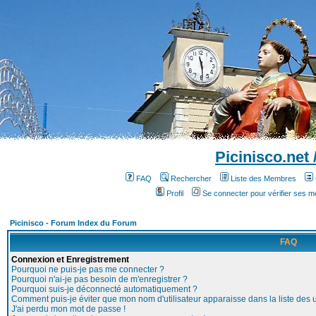
Picinisco.net
FAQ
Rechercher
Liste des Membres
Profil
Se connecter pour vérifier ses 
Picinisco - Forum Index du Forum
FAQ
Connexion et Enregistrement
Pourquoi ne puis-je pas me connecter ?
Pourquoi n'ai-je pas besoin de m'enregistrer ?
Pourquoi suis-je déconnecté automatiquement ?
Comment puis-je éviter que mon nom d'utilisateur apparaisse dans la liste des ut
J'ai perdu mon mot de passe !