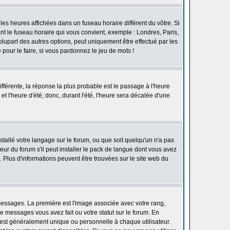
les heures affichées dans un fuseau horaire différent du vôtre. Si
ant le fuseau horaire qui vous convient, exemple : Londres, Paris,
lupart des autres options, peut uniquement être effectué par les
e pour le faire, si vous pardonnez le jeu de mots !
différente, la réponse la plus probable est le passage à l'heure
t l'heure d'été; donc, durant l'été, l'heure sera décalée d'une
nstallé votre langage sur le forum, ou que soit quelqu'un n'a pas
ur du forum s'il peut installer le pack de langue dont vous avez
n. Plus d'informations peuvent être trouvées sur le site web du
 messages. La première est l'image associée avec votre rang,
 messages vous avez fait ou votre statut sur le forum. En
est généralement unique ou personnelle à chaque utilisateur.