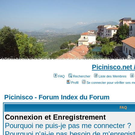
Picinisco.net
FAQ
Rechercher
Liste des Membres
Profil
Se connecter pour vérifier ses 
Picinisco - Forum Index du Forum
FAQ
Connexion et Enregistrement
Pourquoi ne puis-je pas me connecter ?
Pourquoi n'ai-je pas besoin de m'enregist