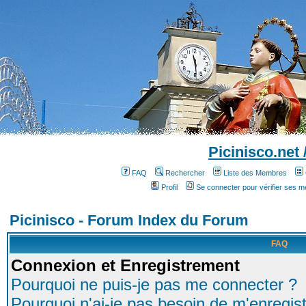
Picinisco.net
FAQ
Rechercher
Liste des Membres
Profil
Se connecter pour vérifier ses 
Picinisco - Forum Index du Forum
FAQ
Connexion et Enregistrement
Pourquoi ne puis-je pas me connecter ?
Pourquoi n'ai-je pas besoin de m'enregist