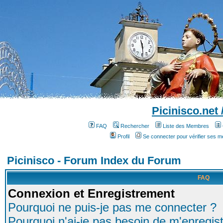
Picinisco.net
FAQ
Rechercher
Liste des Membres
Profil
Se connecter pour vérifier ses 
Picinisco - Forum Index du Forum
FAQ
Connexion et Enregistrement
Pourquoi ne puis-je pas me connecter ?
Pourquoi n'ai-je pas besoin de m'enregist