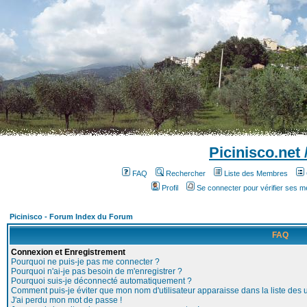
Picinisco.net
FAQ
Rechercher
Liste des Membres
Profil
Se connecter pour vérifier ses 
Picinisco - Forum Index du Forum
FAQ
Connexion et Enregistrement
Pourquoi ne puis-je pas me connecter ?
Pourquoi n'ai-je pas besoin de m'enregistrer ?
Pourquoi suis-je déconnecté automatiquement ?
Comment puis-je éviter que mon nom d'utilisateur apparaisse dans la liste des ut
J'ai perdu mon mot de passe !