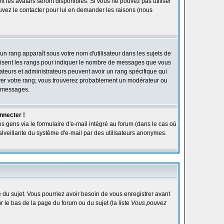
ont les avatars seront disponibles. Si vous ne pouvez pas utiliser
ouvez le contacter pour lui en demander les raisons (nous
'un rang apparaît sous votre nom d'utilisateur dans les sujets de
utilisent les rangs pour indiquer le nombre de messages que vous
rateurs et administrateurs peuvent avoir un rang spécifique qui
élever votre rang; vous trouverez probablement un modérateur ou
e messages.
nnecter !
s gens via le formulaire d'e-mail intégré au forum (dans le cas où
n malveillante du système d'e-mail par des utilisateurs anonymes.
ge du sujet. Vous pourriez avoir besoin de vous enregistrer avant
r le bas de la page du forum ou du sujet (la liste
Vous pouvez