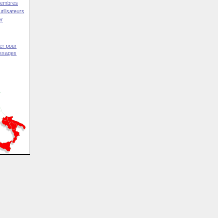
Membres
tilisateurs
er
er pour
essages