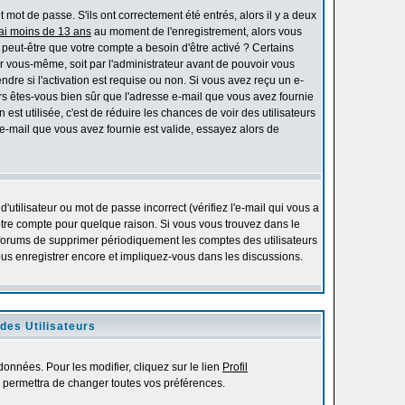
mot de passe. S'ils ont correctement été entrés, alors il y a deux
'ai moins de 13 ans
au moment de l'enregistrement, alors vous
s peut-être que votre compte a besoin d'être activé ? Certains
r vous-même, soit par l'administrateur avant de pouvoir vous
re si l'activation est requise ou non. Si vous avez reçu un e-
alors êtes-vous bien sûr que l'adresse e-mail que vous avez fournie
 est utilisée, c'est de réduire les chances de voir des utilisateurs
-mail que vous avez fournie est valide, essayez alors de
utilisateur ou mot de passe incorrect (vérifiez l'e-mail qui vous a
otre compte pour quelque raison. Si vous vous trouvez dans le
es forums de supprimer périodiquement les comptes des utilisateurs
vous enregistrer encore et impliquez-vous dans les discussions.
des Utilisateurs
onnées. Pour les modifier, cliquez sur le lien
Profil
 permettra de changer toutes vos préférences.