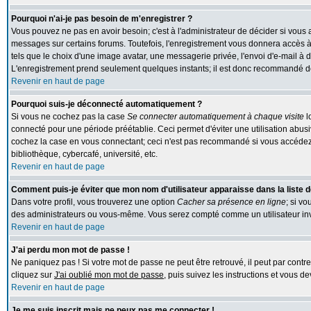
Pourquoi n'ai-je pas besoin de m'enregistrer ?
Vous pouvez ne pas en avoir besoin; c'est à l'administrateur de décider si vous
messages sur certains forums. Toutefois, l'enregistrement vous donnera accès à 
tels que le choix d'une image avatar, une messagerie privée, l'envoi d'e-mail à des
L'enregistrement prend seulement quelques instants; il est donc recommandé de 
Revenir en haut de page
Pourquoi suis-je déconnecté automatiquement ?
Si vous ne cochez pas la case
Se connecter automatiquement à chaque visite
l
connecté pour une période préétablie. Ceci permet d'éviter une utilisation abus
cochez la case en vous connectant; ceci n'est pas recommandé si vous accédez 
bibliothèque, cybercafé, université, etc.
Revenir en haut de page
Comment puis-je éviter que mon nom d'utilisateur apparaisse dans la liste de
Dans votre profil, vous trouverez une option
Cacher sa présence en ligne
; si v
des administrateurs ou vous-même. Vous serez compté comme un utilisateur inv
Revenir en haut de page
J'ai perdu mon mot de passe !
Ne paniquez pas ! Si votre mot de passe ne peut être retrouvé, il peut par contre 
cliquez sur
J'ai oublié mon mot de passe
, puis suivez les instructions et vous 
Revenir en haut de page
Je me suis inscrit mais ne peux pas me connecter !