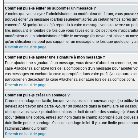
Comment puis-je éditer ou supprimer un message ?
A moins que vous soyez l'administrateur ou modérateur du forum, vous pouvez
pouvez éditer un message (parfois seulement après un certain temps après qu'il 
concerné. Si quelqu'un a déjà répondu à votre message, vous trouverez un peti
lire, indiquant le nombre de fois que vous l'avez édité. Ce petit texte n'apparaît
modérateur ou un administrateur édite le message (ils devraient laisser un messa
qu'un utilisateur ne peut pas supprimer un message une fois que quelqu'un y a
Revenir en haut de page
Comment puis-je ajouter une signature à mon message ?
Pour ajouter une signature à un message, vous devez d'abord en créer une, en al
case
Attacher sa signature
lors de la composition d'un message pour ajouter vot
vos messages en cochant la case appropriée dans votre profil (vous pourrez to
particulier en décochant la case Attacher sa signature lors de sa composition).
Revenir en haut de page
Comment puis-je créer un sondage ?
Créer un sondage est facile; lorsque vous postez un nouveau sujet (ou éditez le
devriez apercevoir une partie
Ajouter un sondage
dans le formulaire en dessous
c'est que vous n'avez probablement pas le droit de créer des sondages). Vous d
(pour définir une option, entrez son nom dans le champ approprié puis cliquez 
date limite pour le sondage; 0 est un sondage infini. Il y a une limite pour le nom
l'administrateur du forum).
Revenir en haut de page