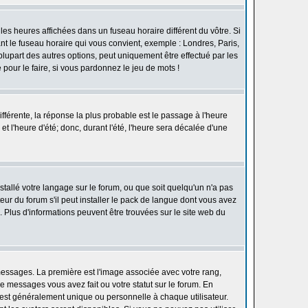
les heures affichées dans un fuseau horaire différent du vôtre. Si
ant le fuseau horaire qui vous convient, exemple : Londres, Paris,
lupart des autres options, peut uniquement être effectué par les
e pour le faire, si vous pardonnez le jeu de mots !
différente, la réponse la plus probable est le passage à l'heure
t l'heure d'été; donc, durant l'été, l'heure sera décalée d'une
nstallé votre langage sur le forum, ou que soit quelqu'un n'a pas
ur du forum s'il peut installer le pack de langue dont vous avez
n. Plus d'informations peuvent être trouvées sur le site web du
 messages. La première est l'image associée avec votre rang,
 messages vous avez fait ou votre statut sur le forum. En
est généralement unique ou personnelle à chaque utilisateur.