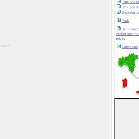
Liste des 
Groupes d'u
S'enregistr
Profil
Se connect
vérifier ses m
privés
cter !
Connexion