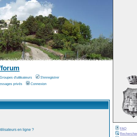
/forum
Groupes d'utilisateurs
S'enregistrer
messages privés
Connexion
FAQ
ilisateurs en ligne ?
Recherche