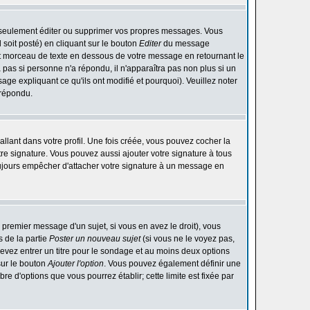
 seulement éditer ou supprimer vos propres messages. Vous
soit posté) en cliquant sur le bouton
Editer
du message
t morceau de texte en dessous de votre message en retournant le
ra pas si personne n'a répondu, il n'apparaîtra pas non plus si un
ge expliquant ce qu'ils ont modifié et pourquoi). Veuillez noter
 répondu.
lant dans votre profil. Une fois créée, vous pouvez cocher la
re signature. Vous pouvez aussi ajouter votre signature à tous
ujours empêcher d'attacher votre signature à un message en
 premier message d'un sujet, si vous en avez le droit), vous
 de la partie
Poster un nouveau sujet
(si vous ne le voyez pas,
evez entrer un titre pour le sondage et au moins deux options
sur le bouton
Ajouter l'option
. Vous pouvez également définir une
bre d'options que vous pourrez établir; cette limite est fixée par