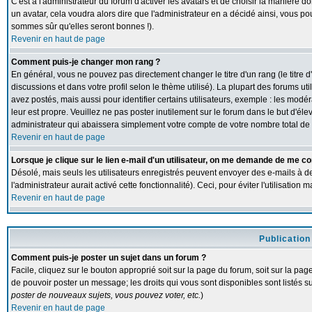
C'est à l'administrateur du forum d'activer les avatars et de choisir la manière d
un avatar, cela voudra alors dire que l'administrateur en a décidé ainsi, vous p
sommes sûr qu'elles seront bonnes !).
Revenir en haut de page
Comment puis-je changer mon rang ?
En général, vous ne pouvez pas directement changer le titre d'un rang (le titre d
discussions et dans votre profil selon le thème utilisé). La plupart des forums 
avez postés, mais aussi pour identifier certains utilisateurs, exemple : les modé
leur est propre. Veuillez ne pas poster inutilement sur le forum dans le but d'
administrateur qui abaissera simplement votre compte de votre nombre total d
Revenir en haut de page
Lorsque je clique sur le lien e-mail d'un utilisateur, on me demande de me co
Désolé, mais seuls les utilisateurs enregistrés peuvent envoyer des e-mails à de
l'administrateur aurait activé cette fonctionnalité). Ceci, pour éviter l'utilisatio
Revenir en haut de page
Publication
Comment puis-je poster un sujet dans un forum ?
Facile, cliquez sur le bouton approprié soit sur la page du forum, soit sur la pa
de pouvoir poster un message; les droits qui vous sont disponibles sont listés su
poster de nouveaux sujets, vous pouvez voter, etc.
)
Revenir en haut de page