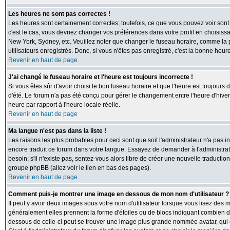
Les heures ne sont pas correctes !
Les heures sont certainement correctes; toutefois, ce que vous pouvez voir sont 
c'est le cas, vous devriez changer vos préférences dans votre profil en choisiss
New York, Sydney, etc. Veuillez noter que changer le fuseau horaire, comme la p
utilisateurs enregistrés. Donc, si vous n'êtes pas enregistré, c'est la bonne heur
Revenir en haut de page
J'ai changé le fuseau horaire et l'heure est toujours incorrecte !
Si vous êtes sûr d'avoir choisi le bon fuseau horaire et que l'heure est toujours 
d'été. Le forum n'a pas été conçu pour gérer le changement entre l'heure d'hiver e
heure par rapport à l'heure locale réelle.
Revenir en haut de page
Ma langue n'est pas dans la liste !
Les raisons les plus probables pour ceci sont que soit l'administrateur n'a pas i
encore traduit ce forum dans votre langue. Essayez de demander à l'administrate
besoin; s'il n'existe pas, sentez-vous alors libre de créer une nouvelle traductio
groupe phpBB (allez voir le lien en bas des pages).
Revenir en haut de page
Comment puis-je montrer une image en dessous de mon nom d'utilisateur ?
Il peut y avoir deux images sous votre nom d'utilisateur lorsque vous lisez des
généralement elles prennent la forme d'étoiles ou de blocs indiquant combien de
dessous de celle-ci peut se trouver une image plus grande nommée avatar, qui 