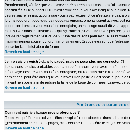
Premièrement, vérifiez que vous avez entré correctement vos nom d'utilisateur et 
possibilités. Si le support COPPA est activé et que vous avez cliqué sur le lien
J
devrez suivre les instructions que vous avez reçues. Si ce n'est pas le cas, alor
forums requièrent que tous les nouveaux enregistrements soient activés, soit pa
connecter. Lorsque vous vous êtes enregistré, un message aurait dû vous apprend
mail, suivez alors les instructions qui s'y trouvent; si vous ne l'avez pas reçu, 
lors de l'enregistrement est valide ? L'une des raisons pour lesquelles l'activation
malintentionnés abuser du forum anonymement. Si vous êtes sûr que l'adresse e
contacter l'administrateur du forum.
Revenir en haut de page
Je me suis enregistré dans le passé, mais ne peux plus me connecter ?!
Les raisons les plus probables pour ce problème sont : vous avez entré un nom d'
été envoyé lorsque vous vous êtes enregistré) ou l'administrateur a supprimé v
dernier cas, peut-être alors que vous n'avez rien posté ? Il est habituel pour l
n'ayant rien posté afin de réduire la taille de la base de données. Essayez de 
Revenir en haut de page
Préférences et paramètres 
Comment puis-je changer mes préférences ?
Toutes vos préférences (si vous êtes enregistré) sont stockées dans la base de d
(généralement en haut des pages, mais cela peut ne pas être le cas). Ceci vous
Revenir en haut de page