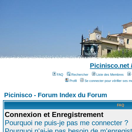
Picinisco.net
FAQ
Rechercher
Liste des Membres
Profil
Se connecter pour vérifier ses 
Picinisco - Forum Index du Forum
FAQ
Connexion et Enregistrement
Pourquoi ne puis-je pas me connecter ?
Pourquoi n'ai-je pas besoin de m'enregist