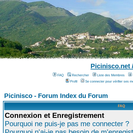
Picinisco.net
FAQ
Rechercher
Liste des Membres
Profil
Se connecter pour vérifier ses 
Picinisco - Forum Index du Forum
FAQ
Connexion et Enregistrement
Pourquoi ne puis-je pas me connecter ?
Pourquoi n'ai-je pas besoin de m'enregist