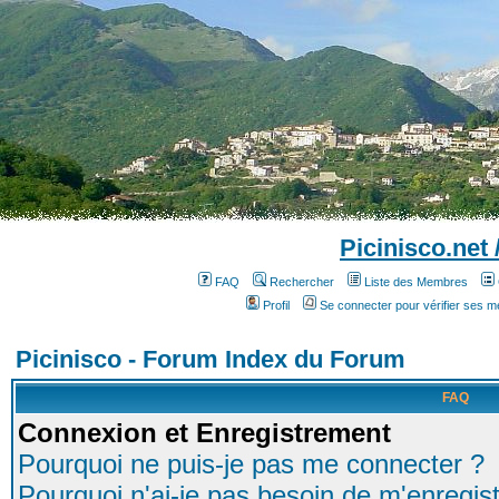
Picinisco.net
FAQ
Rechercher
Liste des Membres
Profil
Se connecter pour vérifier ses 
Picinisco - Forum Index du Forum
FAQ
Connexion et Enregistrement
Pourquoi ne puis-je pas me connecter ?
Pourquoi n'ai-je pas besoin de m'enregist