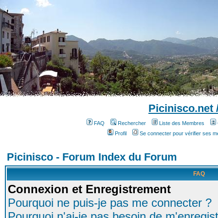
Picinisco.net
FAQ
Rechercher
Liste des Membres
Profil
Se connecter pour vérifier ses 
Picinisco - Forum Index du Forum
FAQ
Connexion et Enregistrement
Pourquoi ne puis-je pas me connecter ?
Pourquoi n'ai-je pas besoin de m'enregist