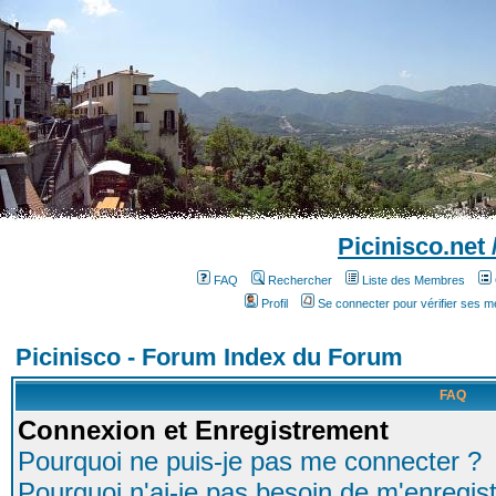
Picinisco.net
FAQ
Rechercher
Liste des Membres
Profil
Se connecter pour vérifier ses 
Picinisco - Forum Index du Forum
FAQ
Connexion et Enregistrement
Pourquoi ne puis-je pas me connecter ?
Pourquoi n'ai-je pas besoin de m'enregist