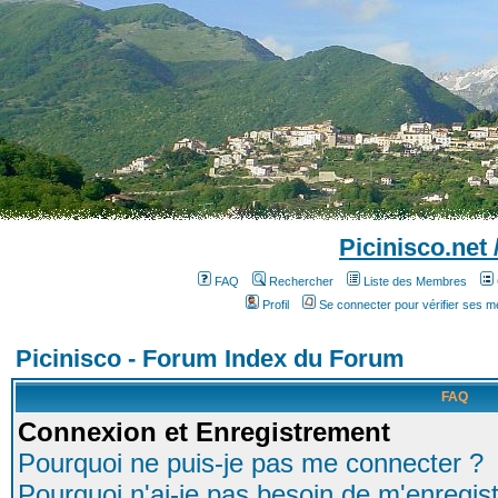
Picinisco.net
FAQ
Rechercher
Liste des Membres
Profil
Se connecter pour vérifier ses 
Picinisco - Forum Index du Forum
FAQ
Connexion et Enregistrement
Pourquoi ne puis-je pas me connecter ?
Pourquoi n'ai-je pas besoin de m'enregist