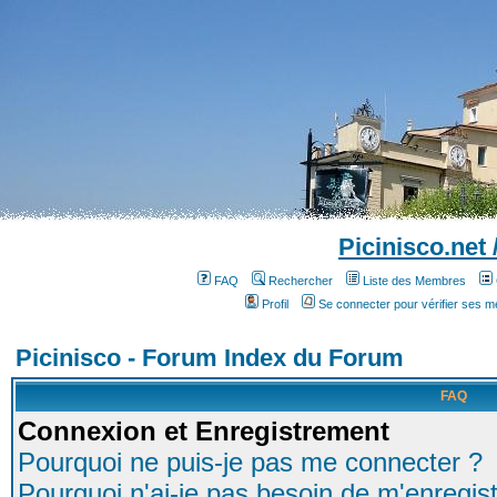
Picinisco.net
FAQ
Rechercher
Liste des Membres
Profil
Se connecter pour vérifier ses 
Picinisco - Forum Index du Forum
FAQ
Connexion et Enregistrement
Pourquoi ne puis-je pas me connecter ?
Pourquoi n'ai-je pas besoin de m'enregist