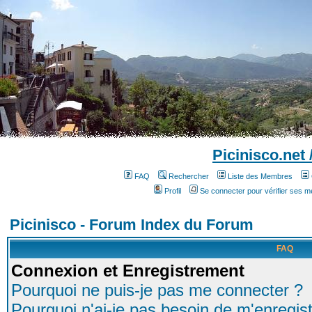
Picinisco.net
FAQ
Rechercher
Liste des Membres
Profil
Se connecter pour vérifier ses 
Picinisco - Forum Index du Forum
FAQ
Connexion et Enregistrement
Pourquoi ne puis-je pas me connecter ?
Pourquoi n'ai-je pas besoin de m'enregist