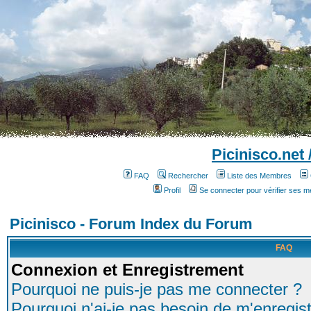
Picinisco.net
FAQ
Rechercher
Liste des Membres
Profil
Se connecter pour vérifier ses 
Picinisco - Forum Index du Forum
FAQ
Connexion et Enregistrement
Pourquoi ne puis-je pas me connecter ?
Pourquoi n'ai-je pas besoin de m'enregist