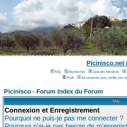
Picinisco.net
FAQ
Rechercher
Liste des Membres
Profil
Se connecter pour vérifier ses 
Picinisco - Forum Index du Forum
FAQ
Connexion et Enregistrement
Pourquoi ne puis-je pas me connecter ?
Pourquoi n'ai-je pas besoin de m'enregist