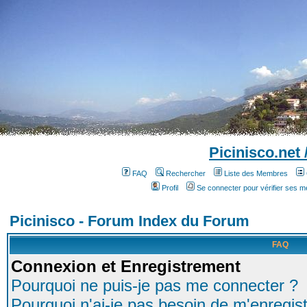
Picinisco.net
FAQ
Rechercher
Liste des Membres
Profil
Se connecter pour vérifier ses 
Picinisco - Forum Index du Forum
FAQ
Connexion et Enregistrement
Pourquoi ne puis-je pas me connecter ?
Pourquoi n'ai-je pas besoin de m'enregist