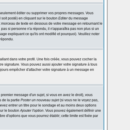
 seulement éditer ou supprimer vos propres messages. Vous
soit posté) en cliquant sur le bouton
Editer
du message
t morceau de texte en dessous de votre message en retournant le
ra pas si personne n'a répondu, il n'apparaîtra pas non plus si un
ge expliquant ce qu'ils ont modifié et pourquoi). Veuillez noter
 répondu.
lant dans votre profil. Une fois créée, vous pouvez cocher la
re signature. Vous pouvez aussi ajouter votre signature à tous
ujours empêcher d'attacher votre signature à un message en
 premier message d'un sujet, si vous en avez le droit), vous
 de la partie
Poster un nouveau sujet
(si vous ne le voyez pas,
evez entrer un titre pour le sondage et au moins deux options
sur le bouton
Ajouter l'option
. Vous pouvez également définir une
bre d'options que vous pourrez établir; cette limite est fixée par