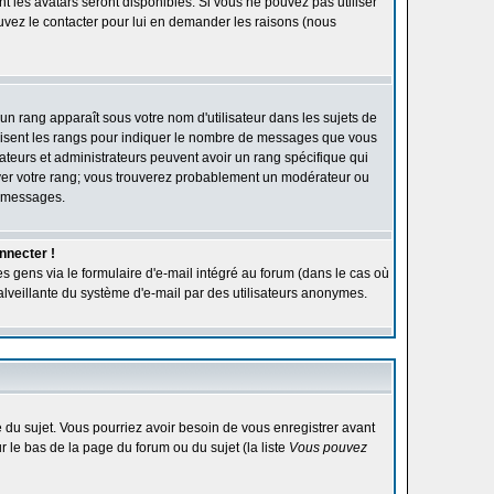
ont les avatars seront disponibles. Si vous ne pouvez pas utiliser
ouvez le contacter pour lui en demander les raisons (nous
'un rang apparaît sous votre nom d'utilisateur dans les sujets de
utilisent les rangs pour indiquer le nombre de messages que vous
rateurs et administrateurs peuvent avoir un rang spécifique qui
élever votre rang; vous trouverez probablement un modérateur ou
e messages.
nnecter !
s gens via le formulaire d'e-mail intégré au forum (dans le cas où
n malveillante du système d'e-mail par des utilisateurs anonymes.
ge du sujet. Vous pourriez avoir besoin de vous enregistrer avant
r le bas de la page du forum ou du sujet (la liste
Vous pouvez