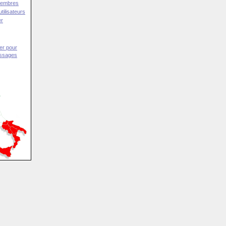
Membres
tilisateurs
er
er pour
essages