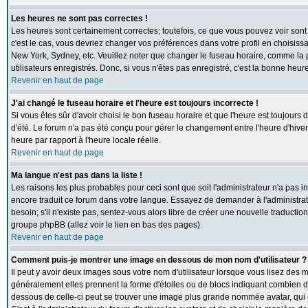
Les heures ne sont pas correctes !
Les heures sont certainement correctes; toutefois, ce que vous pouvez voir sont 
c'est le cas, vous devriez changer vos préférences dans votre profil en choisiss
New York, Sydney, etc. Veuillez noter que changer le fuseau horaire, comme la p
utilisateurs enregistrés. Donc, si vous n'êtes pas enregistré, c'est la bonne heur
Revenir en haut de page
J'ai changé le fuseau horaire et l'heure est toujours incorrecte !
Si vous êtes sûr d'avoir choisi le bon fuseau horaire et que l'heure est toujours 
d'été. Le forum n'a pas été conçu pour gérer le changement entre l'heure d'hiver e
heure par rapport à l'heure locale réelle.
Revenir en haut de page
Ma langue n'est pas dans la liste !
Les raisons les plus probables pour ceci sont que soit l'administrateur n'a pas i
encore traduit ce forum dans votre langue. Essayez de demander à l'administrate
besoin; s'il n'existe pas, sentez-vous alors libre de créer une nouvelle traductio
groupe phpBB (allez voir le lien en bas des pages).
Revenir en haut de page
Comment puis-je montrer une image en dessous de mon nom d'utilisateur ?
Il peut y avoir deux images sous votre nom d'utilisateur lorsque vous lisez des
généralement elles prennent la forme d'étoiles ou de blocs indiquant combien de
dessous de celle-ci peut se trouver une image plus grande nommée avatar, qui 