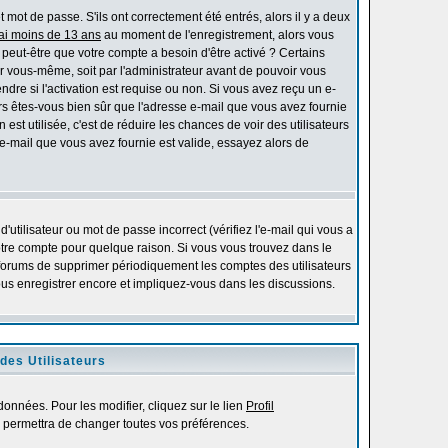
mot de passe. S'ils ont correctement été entrés, alors il y a deux
'ai moins de 13 ans
au moment de l'enregistrement, alors vous
s peut-être que votre compte a besoin d'être activé ? Certains
r vous-même, soit par l'administrateur avant de pouvoir vous
re si l'activation est requise ou non. Si vous avez reçu un e-
alors êtes-vous bien sûr que l'adresse e-mail que vous avez fournie
 est utilisée, c'est de réduire les chances de voir des utilisateurs
-mail que vous avez fournie est valide, essayez alors de
utilisateur ou mot de passe incorrect (vérifiez l'e-mail qui vous a
otre compte pour quelque raison. Si vous vous trouvez dans le
es forums de supprimer périodiquement les comptes des utilisateurs
vous enregistrer encore et impliquez-vous dans les discussions.
des Utilisateurs
onnées. Pour les modifier, cliquez sur le lien
Profil
 permettra de changer toutes vos préférences.