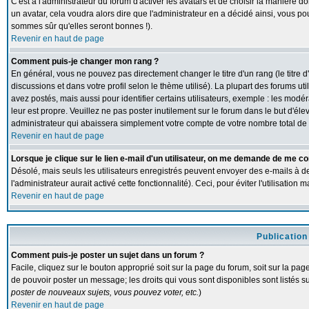
C'est à l'administrateur du forum d'activer les avatars et de choisir la manière d
un avatar, cela voudra alors dire que l'administrateur en a décidé ainsi, vous p
sommes sûr qu'elles seront bonnes !).
Revenir en haut de page
Comment puis-je changer mon rang ?
En général, vous ne pouvez pas directement changer le titre d'un rang (le titre d
discussions et dans votre profil selon le thème utilisé). La plupart des forums 
avez postés, mais aussi pour identifier certains utilisateurs, exemple : les modé
leur est propre. Veuillez ne pas poster inutilement sur le forum dans le but d'
administrateur qui abaissera simplement votre compte de votre nombre total d
Revenir en haut de page
Lorsque je clique sur le lien e-mail d'un utilisateur, on me demande de me co
Désolé, mais seuls les utilisateurs enregistrés peuvent envoyer des e-mails à de
l'administrateur aurait activé cette fonctionnalité). Ceci, pour éviter l'utilisatio
Revenir en haut de page
Publication
Comment puis-je poster un sujet dans un forum ?
Facile, cliquez sur le bouton approprié soit sur la page du forum, soit sur la pa
de pouvoir poster un message; les droits qui vous sont disponibles sont listés su
poster de nouveaux sujets, vous pouvez voter, etc.
)
Revenir en haut de page