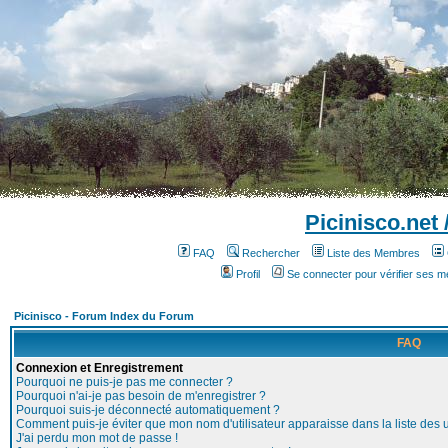
Picinisco.net
FAQ
Rechercher
Liste des Membres
Profil
Se connecter pour vérifier ses 
Picinisco - Forum Index du Forum
FAQ
Connexion et Enregistrement
Pourquoi ne puis-je pas me connecter ?
Pourquoi n'ai-je pas besoin de m'enregistrer ?
Pourquoi suis-je déconnecté automatiquement ?
Comment puis-je éviter que mon nom d'utilisateur apparaisse dans la liste des ut
J'ai perdu mon mot de passe !