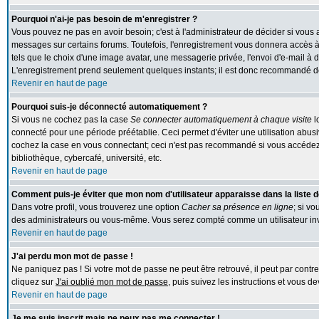
Pourquoi n'ai-je pas besoin de m'enregistrer ?
Vous pouvez ne pas en avoir besoin; c'est à l'administrateur de décider si vous
messages sur certains forums. Toutefois, l'enregistrement vous donnera accès à 
tels que le choix d'une image avatar, une messagerie privée, l'envoi d'e-mail à des
L'enregistrement prend seulement quelques instants; il est donc recommandé de 
Revenir en haut de page
Pourquoi suis-je déconnecté automatiquement ?
Si vous ne cochez pas la case
Se connecter automatiquement à chaque visite
l
connecté pour une période préétablie. Ceci permet d'éviter une utilisation abus
cochez la case en vous connectant; ceci n'est pas recommandé si vous accédez 
bibliothèque, cybercafé, université, etc.
Revenir en haut de page
Comment puis-je éviter que mon nom d'utilisateur apparaisse dans la liste de
Dans votre profil, vous trouverez une option
Cacher sa présence en ligne
; si v
des administrateurs ou vous-même. Vous serez compté comme un utilisateur inv
Revenir en haut de page
J'ai perdu mon mot de passe !
Ne paniquez pas ! Si votre mot de passe ne peut être retrouvé, il peut par contre 
cliquez sur
J'ai oublié mon mot de passe
, puis suivez les instructions et vous 
Revenir en haut de page
Je me suis inscrit mais ne peux pas me connecter !