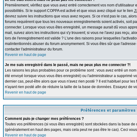
Premièrement, vérifiez que vous avez entré correctement vos nom d'utilisateur et 
possibilités. Si le support COPPA est activé et que vous avez cliqué sur le lien
J
devrez suivre les instructions que vous avez reçues. Si ce n'est pas le cas, alor
forums requièrent que tous les nouveaux enregistrements soient activés, soit pa
connecter. Lorsque vous vous êtes enregistré, un message aurait dû vous apprend
mail, suivez alors les instructions qui s'y trouvent; si vous ne l'avez pas reçu, 
lors de l'enregistrement est valide ? L'une des raisons pour lesquelles l'activation
malintentionnés abuser du forum anonymement. Si vous êtes sûr que l'adresse e
contacter l'administrateur du forum.
Revenir en haut de page
Je me suis enregistré dans le passé, mais ne peux plus me connecter ?!
Les raisons les plus probables pour ce problème sont : vous avez entré un nom d'
été envoyé lorsque vous vous êtes enregistré) ou l'administrateur a supprimé v
dernier cas, peut-être alors que vous n'avez rien posté ? Il est habituel pour l
n'ayant rien posté afin de réduire la taille de la base de données. Essayez de 
Revenir en haut de page
Préférences et paramètres 
Comment puis-je changer mes préférences ?
Toutes vos préférences (si vous êtes enregistré) sont stockées dans la base de d
(généralement en haut des pages, mais cela peut ne pas être le cas). Ceci vous
Revenir en haut de page