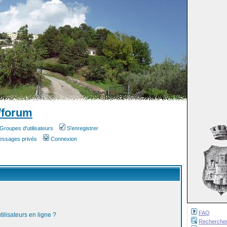
/forum
Groupes d'utilisateurs
S'enregistrer
messages privés
Connexion
FAQ
ilisateurs en ligne ?
Recherche