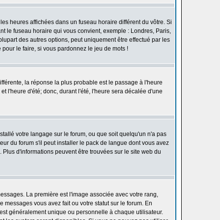
les heures affichées dans un fuseau horaire différent du vôtre. Si
ant le fuseau horaire qui vous convient, exemple : Londres, Paris,
lupart des autres options, peut uniquement être effectué par les
e pour le faire, si vous pardonnez le jeu de mots !
différente, la réponse la plus probable est le passage à l'heure
t l'heure d'été; donc, durant l'été, l'heure sera décalée d'une
nstallé votre langage sur le forum, ou que soit quelqu'un n'a pas
ur du forum s'il peut installer le pack de langue dont vous avez
n. Plus d'informations peuvent être trouvées sur le site web du
 messages. La première est l'image associée avec votre rang,
 messages vous avez fait ou votre statut sur le forum. En
est généralement unique ou personnelle à chaque utilisateur.