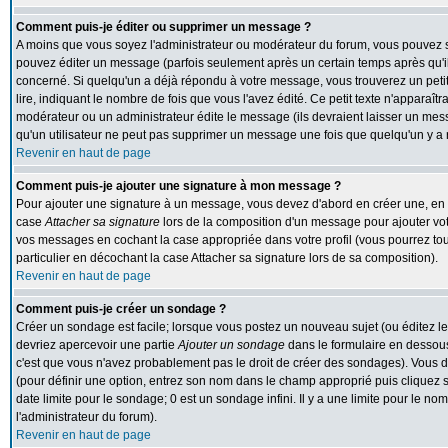
Comment puis-je éditer ou supprimer un message ?
A moins que vous soyez l'administrateur ou modérateur du forum, vous pouvez
pouvez éditer un message (parfois seulement après un certain temps après qu'il 
concerné. Si quelqu'un a déjà répondu à votre message, vous trouverez un peti
lire, indiquant le nombre de fois que vous l'avez édité. Ce petit texte n'apparaît
modérateur ou un administrateur édite le message (ils devraient laisser un messa
qu'un utilisateur ne peut pas supprimer un message une fois que quelqu'un y a
Revenir en haut de page
Comment puis-je ajouter une signature à mon message ?
Pour ajouter une signature à un message, vous devez d'abord en créer une, en al
case
Attacher sa signature
lors de la composition d'un message pour ajouter vot
vos messages en cochant la case appropriée dans votre profil (vous pourrez to
particulier en décochant la case Attacher sa signature lors de sa composition).
Revenir en haut de page
Comment puis-je créer un sondage ?
Créer un sondage est facile; lorsque vous postez un nouveau sujet (ou éditez le
devriez apercevoir une partie
Ajouter un sondage
dans le formulaire en dessous
c'est que vous n'avez probablement pas le droit de créer des sondages). Vous d
(pour définir une option, entrez son nom dans le champ approprié puis cliquez 
date limite pour le sondage; 0 est un sondage infini. Il y a une limite pour le nom
l'administrateur du forum).
Revenir en haut de page