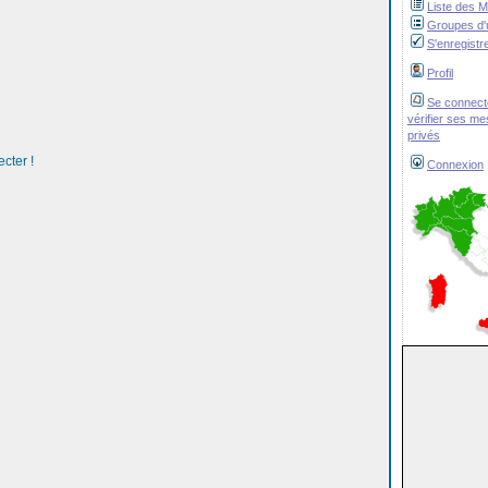
Liste des 
Groupes d'u
S'enregistr
Profil
Se connect
vérifier ses m
privés
cter !
Connexion