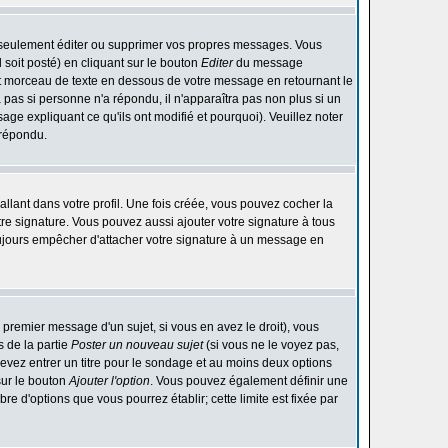
 seulement éditer ou supprimer vos propres messages. Vous
soit posté) en cliquant sur le bouton
Editer
du message
t morceau de texte en dessous de votre message en retournant le
ra pas si personne n'a répondu, il n'apparaîtra pas non plus si un
ge expliquant ce qu'ils ont modifié et pourquoi). Veuillez noter
 répondu.
lant dans votre profil. Une fois créée, vous pouvez cocher la
re signature. Vous pouvez aussi ajouter votre signature à tous
ujours empêcher d'attacher votre signature à un message en
 premier message d'un sujet, si vous en avez le droit), vous
 de la partie
Poster un nouveau sujet
(si vous ne le voyez pas,
evez entrer un titre pour le sondage et au moins deux options
sur le bouton
Ajouter l'option
. Vous pouvez également définir une
bre d'options que vous pourrez établir; cette limite est fixée par