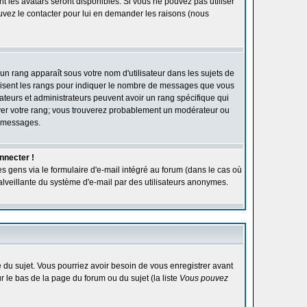
ont les avatars seront disponibles. Si vous ne pouvez pas utiliser
ouvez le contacter pour lui en demander les raisons (nous
'un rang apparaît sous votre nom d'utilisateur dans les sujets de
utilisent les rangs pour indiquer le nombre de messages que vous
rateurs et administrateurs peuvent avoir un rang spécifique qui
élever votre rang; vous trouverez probablement un modérateur ou
e messages.
nnecter !
s gens via le formulaire d'e-mail intégré au forum (dans le cas où
n malveillante du système d'e-mail par des utilisateurs anonymes.
ge du sujet. Vous pourriez avoir besoin de vous enregistrer avant
r le bas de la page du forum ou du sujet (la liste
Vous pouvez