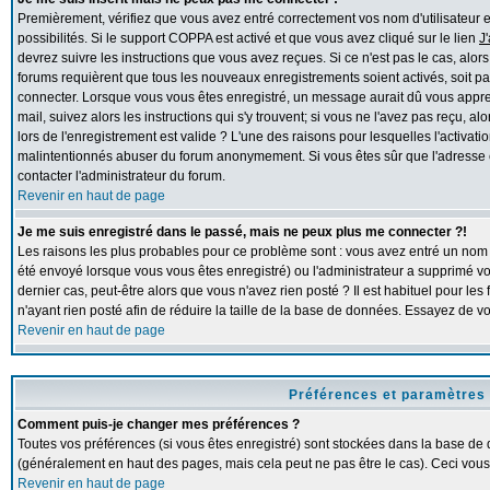
Premièrement, vérifiez que vous avez entré correctement vos nom d'utilisateur et 
possibilités. Si le support COPPA est activé et que vous avez cliqué sur le lien
J
devrez suivre les instructions que vous avez reçues. Si ce n'est pas le cas, alor
forums requièrent que tous les nouveaux enregistrements soient activés, soit pa
connecter. Lorsque vous vous êtes enregistré, un message aurait dû vous apprend
mail, suivez alors les instructions qui s'y trouvent; si vous ne l'avez pas reçu, 
lors de l'enregistrement est valide ? L'une des raisons pour lesquelles l'activation
malintentionnés abuser du forum anonymement. Si vous êtes sûr que l'adresse e
contacter l'administrateur du forum.
Revenir en haut de page
Je me suis enregistré dans le passé, mais ne peux plus me connecter ?!
Les raisons les plus probables pour ce problème sont : vous avez entré un nom d'
été envoyé lorsque vous vous êtes enregistré) ou l'administrateur a supprimé v
dernier cas, peut-être alors que vous n'avez rien posté ? Il est habituel pour l
n'ayant rien posté afin de réduire la taille de la base de données. Essayez de 
Revenir en haut de page
Préférences et paramètres 
Comment puis-je changer mes préférences ?
Toutes vos préférences (si vous êtes enregistré) sont stockées dans la base de d
(généralement en haut des pages, mais cela peut ne pas être le cas). Ceci vous
Revenir en haut de page