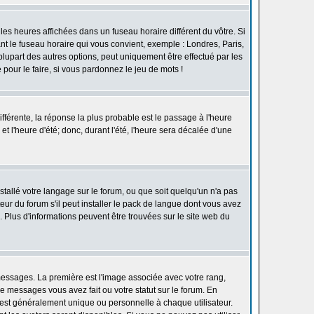
les heures affichées dans un fuseau horaire différent du vôtre. Si
ant le fuseau horaire qui vous convient, exemple : Londres, Paris,
lupart des autres options, peut uniquement être effectué par les
e pour le faire, si vous pardonnez le jeu de mots !
différente, la réponse la plus probable est le passage à l'heure
t l'heure d'été; donc, durant l'été, l'heure sera décalée d'une
nstallé votre langage sur le forum, ou que soit quelqu'un n'a pas
ur du forum s'il peut installer le pack de langue dont vous avez
n. Plus d'informations peuvent être trouvées sur le site web du
 messages. La première est l'image associée avec votre rang,
 messages vous avez fait ou votre statut sur le forum. En
est généralement unique ou personnelle à chaque utilisateur.