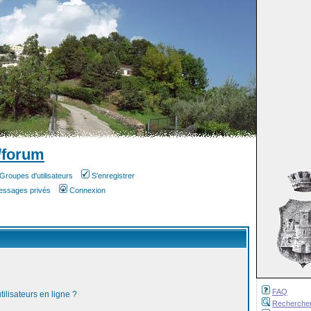
/forum
Groupes d'utilisateurs
S'enregistrer
messages privés
Connexion
FAQ
ilisateurs en ligne ?
Recherche