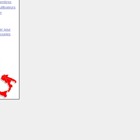
Membres
tilisateurs
er
er pour
essages