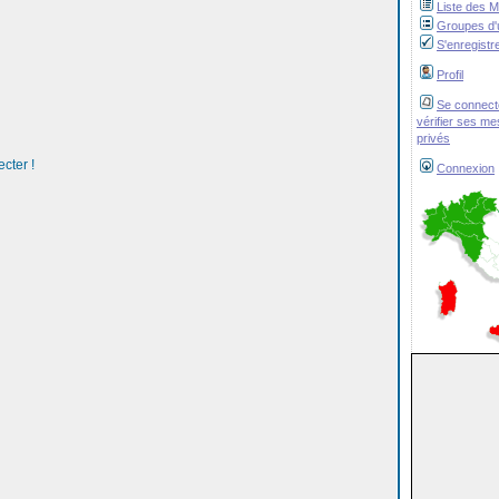
Liste des 
Groupes d'u
S'enregistr
Profil
Se connect
vérifier ses m
privés
cter !
Connexion