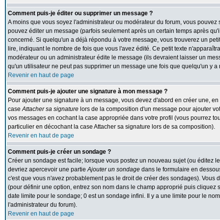
Comment puis-je éditer ou supprimer un message ?
A moins que vous soyez l'administrateur ou modérateur du forum, vous pouvez
pouvez éditer un message (parfois seulement après un certain temps après qu'il 
concerné. Si quelqu'un a déjà répondu à votre message, vous trouverez un peti
lire, indiquant le nombre de fois que vous l'avez édité. Ce petit texte n'apparaît
modérateur ou un administrateur édite le message (ils devraient laisser un messa
qu'un utilisateur ne peut pas supprimer un message une fois que quelqu'un y a
Revenir en haut de page
Comment puis-je ajouter une signature à mon message ?
Pour ajouter une signature à un message, vous devez d'abord en créer une, en al
case
Attacher sa signature
lors de la composition d'un message pour ajouter vot
vos messages en cochant la case appropriée dans votre profil (vous pourrez to
particulier en décochant la case Attacher sa signature lors de sa composition).
Revenir en haut de page
Comment puis-je créer un sondage ?
Créer un sondage est facile; lorsque vous postez un nouveau sujet (ou éditez le
devriez apercevoir une partie
Ajouter un sondage
dans le formulaire en dessous
c'est que vous n'avez probablement pas le droit de créer des sondages). Vous d
(pour définir une option, entrez son nom dans le champ approprié puis cliquez 
date limite pour le sondage; 0 est un sondage infini. Il y a une limite pour le nom
l'administrateur du forum).
Revenir en haut de page