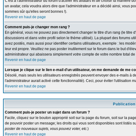
C'est à l'administrateur du forum d'activer les avatars et de choisir la manière d
un avatar, cela voudra alors dire que l'administrateur en a décidé ainsi, vous p
sommes sûr qu'elles seront bonnes !).
Revenir en haut de page
Comment puis-je changer mon rang ?
En général, vous ne pouvez pas directement changer le titre d'un rang (le titre d
discussions et dans votre profil selon le thème utilisé). La plupart des forums 
avez postés, mais aussi pour identifier certains utilisateurs, exemple : les modé
leur est propre. Veuillez ne pas poster inutilement sur le forum dans le but d'
administrateur qui abaissera simplement votre compte de votre nombre total d
Revenir en haut de page
Lorsque je clique sur le lien e-mail d'un utilisateur, on me demande de me co
Désolé, mais seuls les utilisateurs enregistrés peuvent envoyer des e-mails à de
l'administrateur aurait activé cette fonctionnalité). Ceci, pour éviter l'utilisatio
Revenir en haut de page
Publication
Comment puis-je poster un sujet dans un forum ?
Facile, cliquez sur le bouton approprié soit sur la page du forum, soit sur la pa
de pouvoir poster un message; les droits qui vous sont disponibles sont listés su
poster de nouveaux sujets, vous pouvez voter, etc.
)
Revenir en haut de page