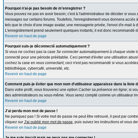
Pourquoi n'ai-je pas besoin de m'enregistrer ?
Vous pouvez ne pas en avoir besoin; c'est à l'administrateur de décider si vous
messages sur certains forums. Toutefois, l'enregistrement vous donnera accès à 
tels que le choix d'une image avatar, une messagerie privée, l'envoi d'e-mail à des
L'enregistrement prend seulement quelques instants; il est donc recommandé de 
Revenir en haut de page
Pourquoi suis-je déconnecté automatiquement ?
Si vous ne cochez pas la case
Se connecter automatiquement à chaque visite
l
connecté pour une période préétablie. Ceci permet d'éviter une utilisation abus
cochez la case en vous connectant; ceci n'est pas recommandé si vous accédez 
bibliothèque, cybercafé, université, etc.
Revenir en haut de page
Comment puis-je éviter que mon nom d'utilisateur apparaisse dans la liste de
Dans votre profil, vous trouverez une option
Cacher sa présence en ligne
; si v
des administrateurs ou vous-même. Vous serez compté comme un utilisateur inv
Revenir en haut de page
J'ai perdu mon mot de passe !
Ne paniquez pas ! Si votre mot de passe ne peut être retrouvé, il peut par contre 
cliquez sur
J'ai oublié mon mot de passe
, puis suivez les instructions et vous 
Revenir en haut de page
Je me suis inscrit mais ne peux pas me connecter !