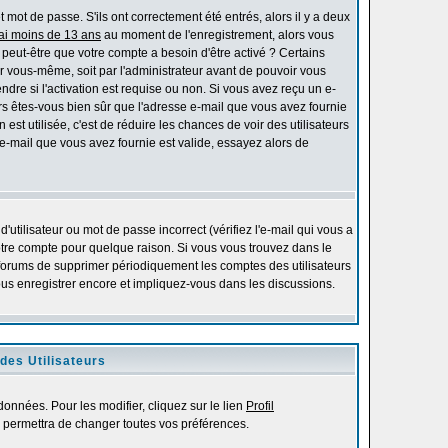
mot de passe. S'ils ont correctement été entrés, alors il y a deux
'ai moins de 13 ans
au moment de l'enregistrement, alors vous
s peut-être que votre compte a besoin d'être activé ? Certains
r vous-même, soit par l'administrateur avant de pouvoir vous
re si l'activation est requise ou non. Si vous avez reçu un e-
alors êtes-vous bien sûr que l'adresse e-mail que vous avez fournie
 est utilisée, c'est de réduire les chances de voir des utilisateurs
-mail que vous avez fournie est valide, essayez alors de
utilisateur ou mot de passe incorrect (vérifiez l'e-mail qui vous a
otre compte pour quelque raison. Si vous vous trouvez dans le
es forums de supprimer périodiquement les comptes des utilisateurs
vous enregistrer encore et impliquez-vous dans les discussions.
des Utilisateurs
onnées. Pour les modifier, cliquez sur le lien
Profil
 permettra de changer toutes vos préférences.