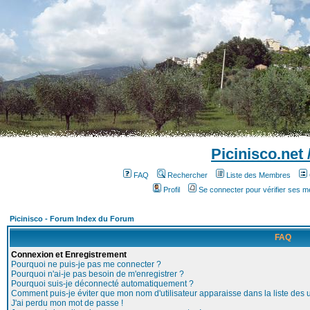
Picinisco.net
FAQ
Rechercher
Liste des Membres
Profil
Se connecter pour vérifier ses 
Picinisco - Forum Index du Forum
FAQ
Connexion et Enregistrement
Pourquoi ne puis-je pas me connecter ?
Pourquoi n'ai-je pas besoin de m'enregistrer ?
Pourquoi suis-je déconnecté automatiquement ?
Comment puis-je éviter que mon nom d'utilisateur apparaisse dans la liste des ut
J'ai perdu mon mot de passe !