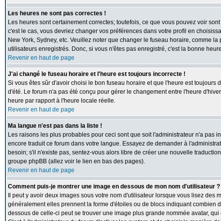
Les heures ne sont pas correctes !
Les heures sont certainement correctes; toutefois, ce que vous pouvez voir sont 
c'est le cas, vous devriez changer vos préférences dans votre profil en choisiss
New York, Sydney, etc. Veuillez noter que changer le fuseau horaire, comme la p
utilisateurs enregistrés. Donc, si vous n'êtes pas enregistré, c'est la bonne heur
Revenir en haut de page
J'ai changé le fuseau horaire et l'heure est toujours incorrecte !
Si vous êtes sûr d'avoir choisi le bon fuseau horaire et que l'heure est toujours 
d'été. Le forum n'a pas été conçu pour gérer le changement entre l'heure d'hiver e
heure par rapport à l'heure locale réelle.
Revenir en haut de page
Ma langue n'est pas dans la liste !
Les raisons les plus probables pour ceci sont que soit l'administrateur n'a pas i
encore traduit ce forum dans votre langue. Essayez de demander à l'administrate
besoin; s'il n'existe pas, sentez-vous alors libre de créer une nouvelle traductio
groupe phpBB (allez voir le lien en bas des pages).
Revenir en haut de page
Comment puis-je montrer une image en dessous de mon nom d'utilisateur ?
Il peut y avoir deux images sous votre nom d'utilisateur lorsque vous lisez des
généralement elles prennent la forme d'étoiles ou de blocs indiquant combien de
dessous de celle-ci peut se trouver une image plus grande nommée avatar, qui 