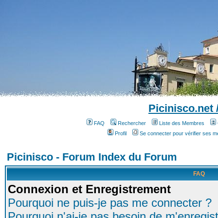
Picinisco.net
FAQ
Rechercher
Liste des Membres
Profil
Se connecter pour vérifier ses 
Picinisco - Forum Index du Forum
FAQ
Connexion et Enregistrement
Pourquoi ne puis-je pas me connecter ?
Pourquoi n'ai-je pas besoin de m'enregist