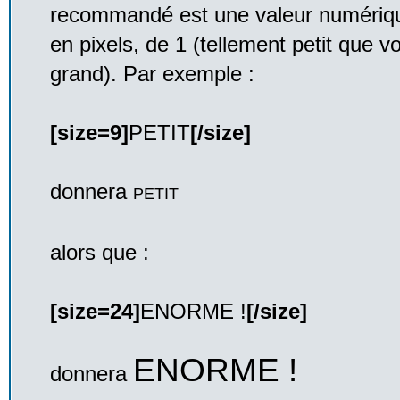
recommandé est une valeur numérique 
en pixels, de 1 (tellement petit que v
grand). Par exemple :
[size=9]
PETIT
[/size]
donnera
PETIT
alors que :
[size=24]
ENORME !
[/size]
ENORME !
donnera