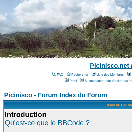
Picinisco.net
FAQ
Rechercher
Liste des Membres
Profil
Se connecter pour vérifier ses 
Picinisco - Forum Index du Forum
Guide du BBCo
Introduction
Qu'est-ce que le BBCode ?