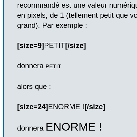
recommandé est une valeur numérique 
en pixels, de 1 (tellement petit que v
grand). Par exemple :
[size=9]
PETIT
[/size]
donnera
PETIT
alors que :
[size=24]
ENORME !
[/size]
ENORME !
donnera