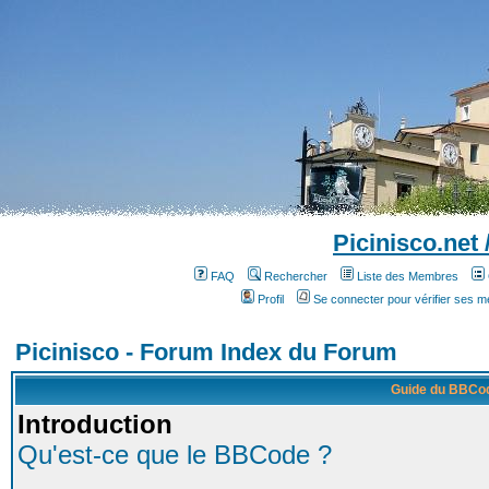
Picinisco.net
FAQ
Rechercher
Liste des Membres
Profil
Se connecter pour vérifier ses 
Picinisco - Forum Index du Forum
Guide du BBCo
Introduction
Qu'est-ce que le BBCode ?