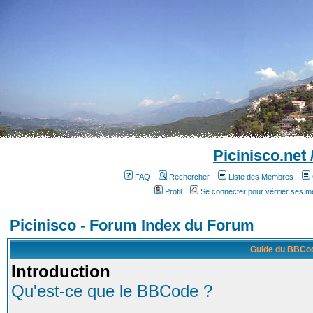
Picinisco.net
FAQ
Rechercher
Liste des Membres
Profil
Se connecter pour vérifier ses 
Picinisco - Forum Index du Forum
Guide du BBCo
Introduction
Qu'est-ce que le BBCode ?