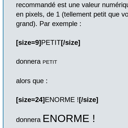
recommandé est une valeur numérique 
en pixels, de 1 (tellement petit que v
grand). Par exemple :
[size=9]
PETIT
[/size]
donnera
PETIT
alors que :
[size=24]
ENORME !
[/size]
ENORME !
donnera